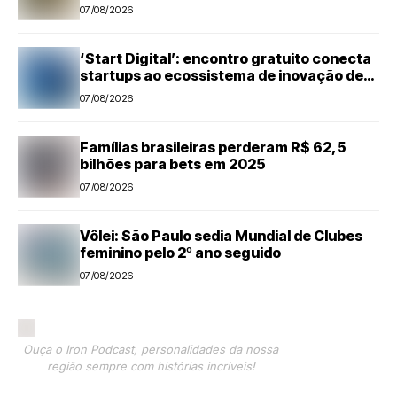
Suzano, em Limeira (SP)
07/08/2026
‘Start Digital’: encontro gratuito conecta
startups ao ecossistema de inovação de
Piracicaba
07/08/2026
Famílias brasileiras perderam R$ 62,5
bilhões para bets em 2025
07/08/2026
Vôlei: São Paulo sedia Mundial de Clubes
feminino pelo 2º ano seguido
07/08/2026
Ouça o Iron Podcast, personalidades da nossa
região sempre com histórias incríveis!