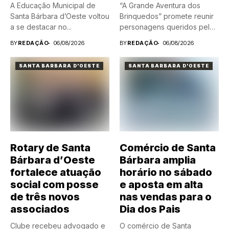
A Educação Municipal de
“A Grande Aventura dos
Santa Bárbara d’Oeste voltou
Brinquedos” promete reunir
a se destacar no...
personagens queridos pelas
crianças em...
BY
REDAÇÃO
06/08/2026
BY
REDAÇÃO
06/08/2026
SANTA BARBARA D'OESTE
SANTA BARBARA D'OESTE
Rotary de Santa
Comércio de Santa
Bárbara d’Oeste
Bárbara amplia
fortalece atuação
horário no sábado
social com posse
e aposta em alta
de três novos
nas vendas para o
associados
Dia dos Pais
Clube recebeu advogado e
O comércio de Santa