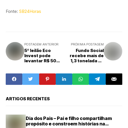
Fonte:
SB24Horas
POSTAGEM ANTERIOR
PRÓXIMA POSTAGEM
5º leilão Eco
Fundo Social
Invest pode
recebe mais de
levantar R$ 50
1,3 tonelada de
bilhões em
alimentos
investimentos
arrecadados no
Celebra
Americana
ARTIGOS RECENTES
Dia dos Pais – Pai e filho compartilham
propósito e constroem histórias na