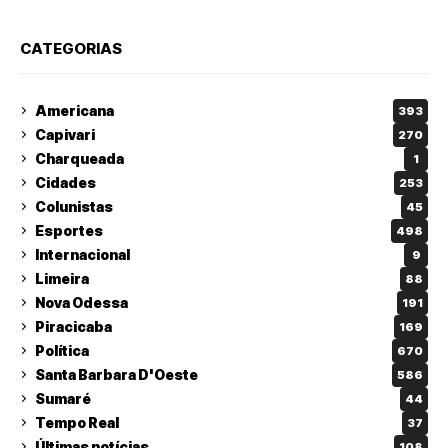
CATEGORIAS
Americana
393
Capivari
270
Charqueada
1
Cidades
253
Colunistas
45
Esportes
498
Internacional
9
Limeira
88
Nova Odessa
191
Piracicaba
169
Política
670
Santa Barbara D'Oeste
586
Sumaré
44
Tempo Real
37
Últimas notícias
108