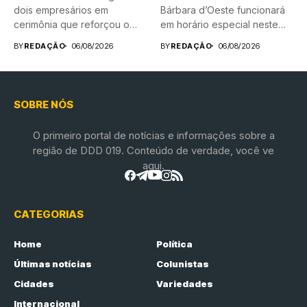
dois empresários em
Bárbara d’Oeste funcionará
cerimônia que reforçou o
em horário especial neste
compromisso...
sábado...
BY
REDAÇÃO
06/08/2026
BY
REDAÇÃO
06/08/2026
SOBRE NÓS
O primeiro portal de notícias e informações sobre a
região de DDD 019. Conteúdo de verdade, você ve
aqui.
CATEGORIAS
Home
Política
Últimas notícias
Colunistas
Cidades
Variedades
Internacional