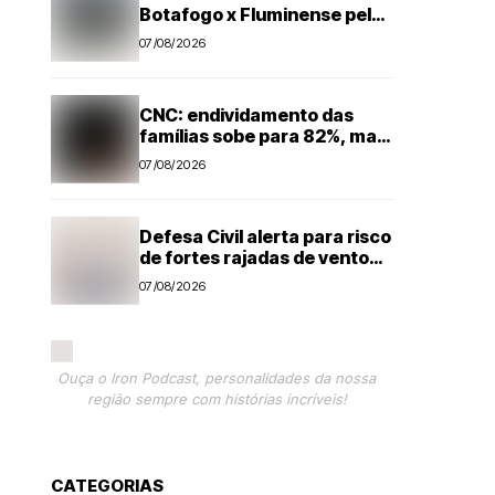
Botafogo x Fluminense pelo
Brasileirão Feminino
07/08/2026
CNC: endividamento das
famílias sobe para 82%, mas
inadimplência cai
07/08/2026
Defesa Civil alerta para risco
de fortes rajadas de vento
na região de Campinas até
07/08/2026
sábado (8)
Ouça o Iron Podcast, personalidades da nossa
região sempre com histórias incríveis!
CATEGORIAS