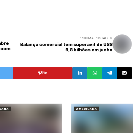
PRÓXIMA POSTAGEM
abre
Balança comercial tem superávit de US$
a com
9,8 bilhões em junho
Pin
CANA
AMERICANA