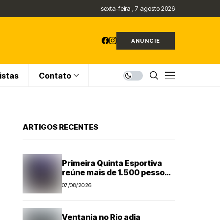
sexta-feira , 7 agosto 2026
ANUNCIE
istas
Contato
ARTIGOS RECENTES
Primeira Quinta Esportiva
reúne mais de 1.500 pessoas
em noite histórica para
07/08/2026
Capivari
Ventania no Rio adia