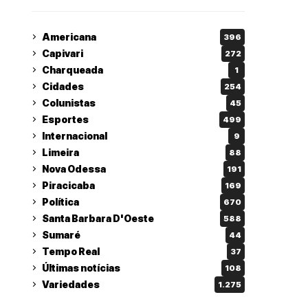
Americana
396
Capivari
272
Charqueada
1
Cidades
254
Colunistas
45
Esportes
499
Internacional
9
Limeira
88
Nova Odessa
191
Piracicaba
169
Política
670
Santa Barbara D'Oeste
588
Sumaré
44
Tempo Real
37
Últimas notícias
108
Variedades
1.275