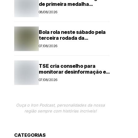
de primeira medalha
paralímpica do Brasil
08/08/2026
Bola rola neste sábado pela
terceira rodada da
Segundona do Campeonato
07/08/2026
Amador de Futebol
TSE cria conselho para
monitorar desinformação e
IA nas eleições
07/08/2026
Ouça o Iron Podcast, personalidades da nossa
região sempre com histórias incríveis!
CATEGORIAS