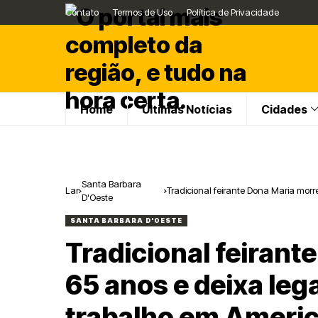
Contato
Termos de Uso
Política de Privacidade
Home
Últimas Notícias
Cidades
Santa Barbara
Lar
Tradicional feirante Dona Maria mor
D'Oeste
Bárbara d’Oeste
SANTA BARBARA D'OESTE
Tradicional feirant
65 anos e deixa leg
trabalho em Americ