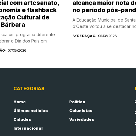
ial com artesanato,
alcança maior nota d
onomia e flashback
no período pós-pan
tação Cultural de
A Educação Municipal de Santa
 Bárbara
d’Oeste voltou a se destacar no.
sca um programa diferente
BY
REDAÇÃO
06/08/2026
brar o Dia dos Pais em...
ÃO
07/08/2026
CATEGORIAS
Home
Política
Últimas notícias
Colunistas
Cidades
Variedades
Internacional