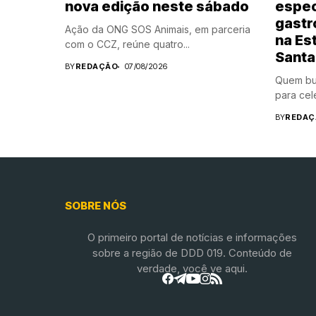
nova edição neste sábado
espec
gastr
Ação da ONG SOS Animais, em parceria
na Es
com o CCZ, reúne quatro...
Santa
BY
REDAÇÃO
07/08/2026
Quem bu
para cele
BY
REDAÇ
SOBRE NÓS
O primeiro portal de notícias e informações
sobre a região de DDD 019. Conteúdo de
verdade, você ve aqui.