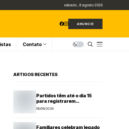
sábado , 8 agosto 2026
ANUNCIE
istas
Contato
ARTIGOS RECENTES
Partidos têm até o dia 15
para registrarem
candidaturas nos tribunais
08/08/2026
Familiares celebram legado