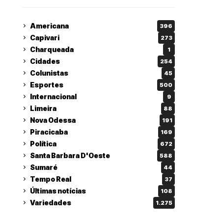
Americana
396
Capivari
273
Charqueada
1
Cidades
254
Colunistas
45
Esportes
500
Internacional
9
Limeira
88
Nova Odessa
191
Piracicaba
169
Política
672
Santa Barbara D'Oeste
588
Sumaré
44
Tempo Real
37
Últimas notícias
108
Variedades
1.275