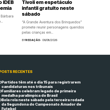
o IDEB
Tivoli em espetáculo
demia
infantil gratuito neste
sábado
 Bárbara
..
“A Grande Aventura dos Brinquedos”
promete reunir personagens queridos
pelas crianças em...
BY
REDAÇÃO
06/08/2026
POSTS RECENTES
Partidos têm até o dia 15 para registrarem
candidaturas nos tribunais
Familiares celebram legado de primeira
medalha paralímpica do Brasil
Bola rola neste sábado pela terceira rodada
da Segundona do Campeonato Amador de
Futebol