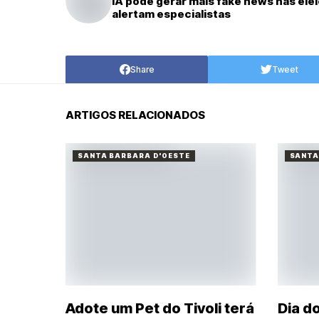
IA pode gerar mais fake news nas ele
alertam especialistas
Share
Tweet
ARTIGOS RELACIONADOS
SANTA BARBARA D'OESTE
SANTA
Adote um Pet do Tivoli terá
Dia d