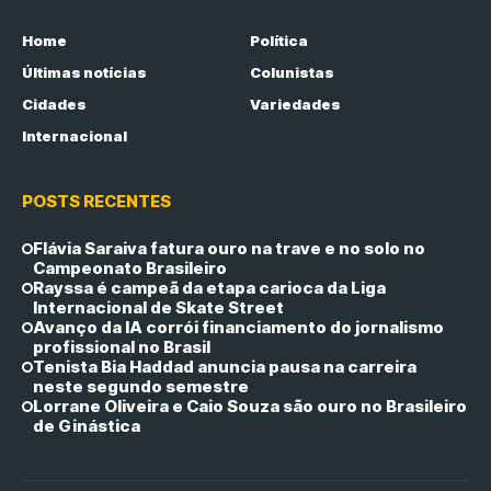
Home
Política
Últimas notícias
Colunistas
Cidades
Variedades
Internacional
POSTS RECENTES
Flávia Saraiva fatura ouro na trave e no solo no
Campeonato Brasileiro
Rayssa é campeã da etapa carioca da Liga
Internacional de Skate Street
Avanço da IA corrói financiamento do jornalismo
profissional no Brasil
Tenista Bia Haddad anuncia pausa na carreira
neste segundo semestre
Lorrane Oliveira e Caio Souza são ouro no Brasileiro
de Ginástica