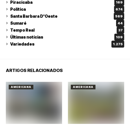
Piracicaba
169
Política
674
Santa Barbara D'Oeste
589
Sumaré
44
Tempo Real
37
Últimas notícias
109
Variedades
1.275
ARTIGOS RELACIONADOS
AMERICANA
AMERICANA