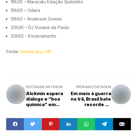
18h20 – Maracatu Estação Quilombo
19h00 – Odara
19h50 – Anderson Gomes
20h30 – DJ Viviane de Paula
20h50 – Encerramento
Fonte:
Americana ON
POSTAGEM ANTERIOR
PRÓXIMA POSTAGEM
Alckmin espera
Em meio à guerra
diálogo e “boa
no Irã, Brasil bate
química” em
recorde de
encontro entre
produção de
Lula e Trump
petróleo