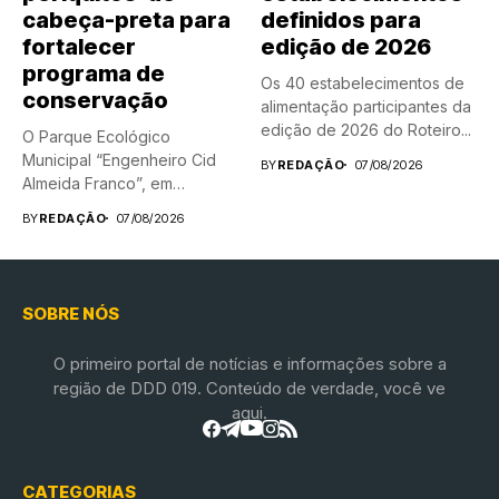
cabeça-preta para
definidos para
fortalecer
edição de 2026
programa de
Os 40 estabelecimentos de
conservação
alimentação participantes da
edição de 2026 do Roteiro...
O Parque Ecológico
Municipal “Engenheiro Cid
BY
REDAÇÃO
07/08/2026
Almeida Franco”, em
Americana, ganhou dois...
BY
REDAÇÃO
07/08/2026
SOBRE NÓS
O primeiro portal de notícias e informações sobre a
região de DDD 019. Conteúdo de verdade, você ve
aqui.
CATEGORIAS