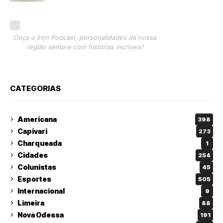
Ouça o Iron Podcast, personalidades da nossa
região sempre com histórias incríveis!
CATEGORIAS
Americana
398
Capivari
273
Charqueada
1
Cidades
254
Colunistas
45
Esportes
505
Internacional
9
Limeira
88
Nova Odessa
191