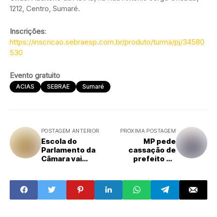
1212, Centro, Sumaré.
Inscrições
:
https://inscricao.sebraesp.com.br/produto/turma/pj/34580
530
Evento gratuito
ACIAS
SEBRAE
Sumaré
POSTAGEM ANTERIOR
PRÓXIMA POSTAGEM
Escola do
MP pede
Parlamento da
cassação de
Câmara vai
prefeito de
promover 1º
Campinas-SP por
Olimpíada da
abuso de poder
Cidadania de
econômico nas
Amparo
eleições de 2024