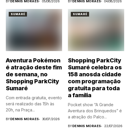
BY
DENNIS MORAES
05/08/2026
BY
DENNIS MORAES
04/08/2026
SUMARÉ
SUMARÉ
Aventura Pokémon
Shopping ParkCity
é atração deste fim
Sumaré celebra os
de semana, no
158 anosda cidade
Shopping ParkCity
com programação
Sumaré
gratuita para toda
a família
Com entrada gratuita, evento
será realizado das 15h às
Pocket show “A Grande
20h, na Praça...
Aventura dos Brinquedos” é
a atração do Palco...
BY
DENNIS MORAES
30/07/2026
BY
DENNIS MORAES
22/07/2026