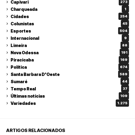
Capivari
273
Charqueada
1
Cidades
254
Colunistas
45
Esportes
504
Internacional
9
Limeira
88
Nova Odessa
191
Piracicaba
169
Política
674
Santa Barbara D'Oeste
589
Sumaré
44
Tempo Real
37
Últimas notícias
109
Variedades
1.275
ARTIGOS RELACIONADOS