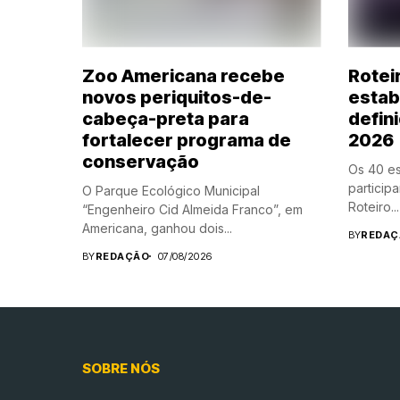
Zoo Americana recebe
Rotei
novos periquitos-de-
estab
cabeça-preta para
defin
fortalecer programa de
2026
conservação
Os 40 es
particip
O Parque Ecológico Municipal
Roteiro...
“Engenheiro Cid Almeida Franco”, em
Americana, ganhou dois...
BY
REDAÇ
BY
REDAÇÃO
07/08/2026
SOBRE NÓS