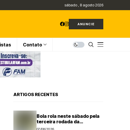
sábado , 8 agosto 2026
ANUNCIE
istas
Contato
ARTIGOS RECENTES
Bola rola neste sábado pela
terceira rodada da
Segundona do Campeonato
07/08/2026