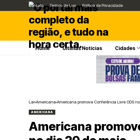
Contato
Termos de Uso
Política de Privacidade
Home
Últimas Notícias
Cidades
Lar
Americana
Americana promove Conferência Livre ODS no 
AMERICANA
Americana promove