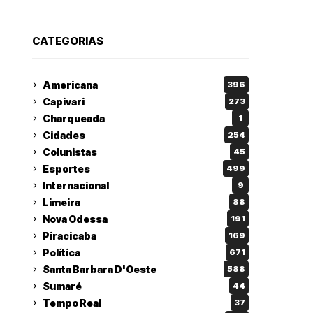
CATEGORIAS
Americana
396
Capivari
273
Charqueada
1
Cidades
254
Colunistas
45
Esportes
499
Internacional
9
Limeira
88
Nova Odessa
191
Piracicaba
169
Política
671
Santa Barbara D'Oeste
588
Sumaré
44
Tempo Real
37