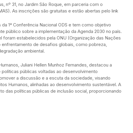
urus, nº 31, no Jardim São Roque, em parceria com o
AS). As inscrições são gratuitas e estão abertas pelo link
as da 1ª Conferência Nacional ODS e tem como objetivo
te público sobre a implementação da Agenda 2030 no país.
el foram estabelecidos pela ONU (Organização das Nações
 enfrentamento de desafios globais, como pobreza,
degradação ambiental.
s Humanos, Juliani Hellen Munhoz Fernandes, destacou a
e políticas públicas voltadas ao desenvolvimento
romover a discussão e a escuta da sociedade, visando
eitos Humanos, alinhadas ao desenvolvimento sustentável. A
nto das políticas públicas de inclusão social, proporcionando