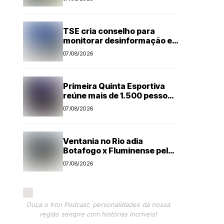
Amador de Futebol
TSE cria conselho para
monitorar desinformação e
IA nas eleições
07/08/2026
Primeira Quinta Esportiva
reúne mais de 1.500 pessoas
em noite histórica para
07/08/2026
Capivari
Ventania no Rio adia
Botafogo x Fluminense pelo
Brasileirão Feminino
07/08/2026
Ouça o Iron Podcast, personalidades da nossa
região sempre com histórias incríveis!