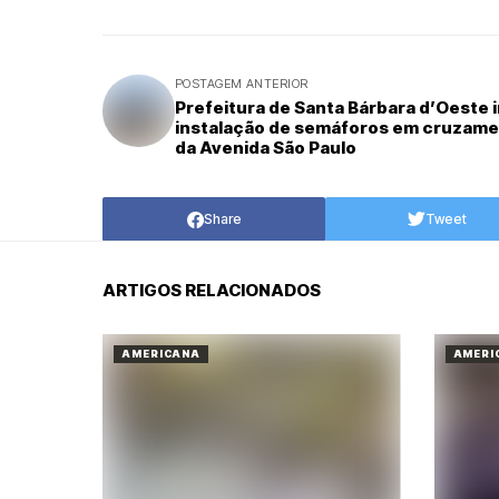
POSTAGEM ANTERIOR
Prefeitura de Santa Bárbara d’Oeste i
instalação de semáforos em cruzam
da Avenida São Paulo
Share
Tweet
ARTIGOS RELACIONADOS
AMERICANA
AMERI