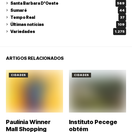
Santa Barbara D'Oeste
589
Sumaré
44
Tempo Real
37
Últimas notícias
109
Variedades
1.275
ARTIGOS RELACIONADOS
CIDADES
CIDADES
Paulínia Winner
Instituto Pecege
Mall Shopping
obtém