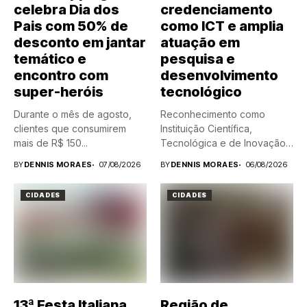
celebra Dia dos
credenciamento
Pais com 50% de
como ICT e amplia
desconto em jantar
atuação em
temático e
pesquisa e
encontro com
desenvolvimento
super-heróis
tecnológico
Durante o mês de agosto,
Reconhecimento como
clientes que consumirem
Instituição Científica,
mais de R$ 150...
Tecnológica e de Inovação
(ICT) abre novas
BY
DENNIS MORAES
07/08/2026
BY
DENNIS MORAES
06/08/2026
oportunidades...
CIDADES
CIDADES
13ª Festa Italiana
Região de