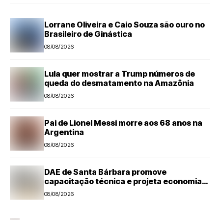
Lorrane Oliveira e Caio Souza são ouro no
Brasileiro de Ginástica
08/08/2026
Lula quer mostrar a Trump números de
queda do desmatamento na Amazônia
08/08/2026
Pai de Lionel Messi morre aos 68 anos na
Argentina
08/08/2026
DAE de Santa Bárbara promove
capacitação técnica e projeta economia
anual de mais de R$ 300 mil com eficiência
08/08/2026
energética