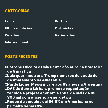
CATEGORIAS
Home
Política
Últimas notícias
Colunistas
Cidades
Variedades
Internacional
POSTS RECENTES
Lorrane Oliveira e Caio Souza são ouro no Brasileiro
de Ginástica
Lula quer mostrar a Trump números de queda do
desmatamento na Amazônia
Pai de Lionel Messi morre aos 68 anos na Argentina
DAE de Santa Bárbara promove capacitação
técnica e projeta economia anual de mais de R$
300 mil com eficiência energética
Roubo de veículos cai 54,5% em Americana no
primeiro semestre