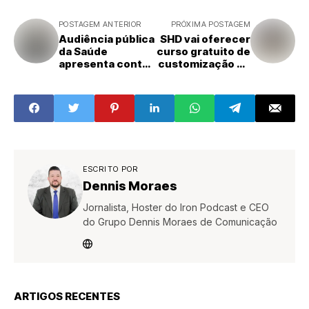
POSTAGEM ANTERIOR
PRÓXIMA POSTAGEM
Audiência pública
SHD vai oferecer
da Saúde
curso gratuito de
apresenta contas
customização de
do 1º
vestuário em
quadrimestre de
parceria com o
2026 em Santa
SEBRAE Aqui
Bárbara d’Oeste
Sumaré
ESCRITO POR
Dennis Moraes
Jornalista, Hoster do Iron Podcast e CEO
do Grupo Dennis Moraes de Comunicação
ARTIGOS RECENTES