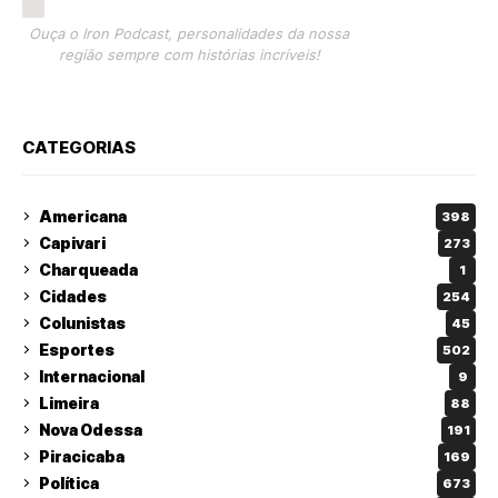
Ouça o Iron Podcast, personalidades da nossa
região sempre com histórias incríveis!
CATEGORIAS
Americana
398
Capivari
273
Charqueada
1
Cidades
254
Colunistas
45
Esportes
502
Internacional
9
Limeira
88
Nova Odessa
191
Piracicaba
169
Política
673