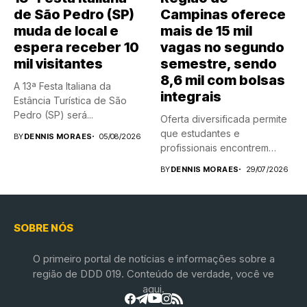
de São Pedro (SP)
Campinas oferece
muda de local e
mais de 15 mil
espera receber 10
vagas no segundo
mil visitantes
semestre, sendo
8,6 mil com bolsas
A 13ª Festa Italiana da
integrais
Estância Turística de São
Pedro (SP) será...
Oferta diversificada permite
que estudantes e
BY
DENNIS MORAES
05/08/2026
profissionais encontrem
novas possibilidades de
BY
DENNIS MORAES
29/07/2026
aprendizado...
SOBRE NÓS
O primeiro portal de notícias e informações sobre a
região de DDD 019. Conteúdo de verdade, você ve
aqui.