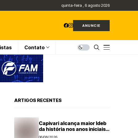
quinta-feira , 6 agosto 2026
ANUNCIE
istas
Contato
ARTIGOS RECENTES
Capivari alcança maior Ideb
da história nos anos iniciais;
todas as escolas avançam
06/08/2026