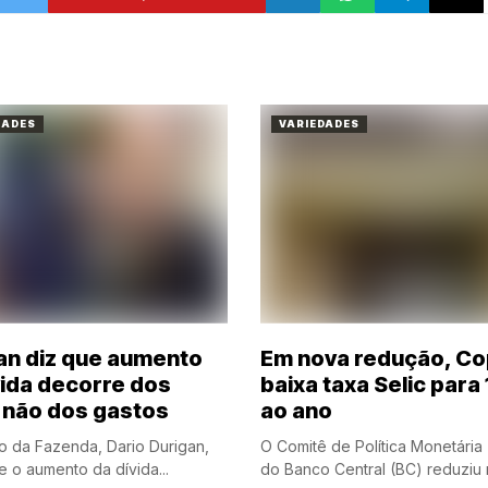
DADES
VARIEDADES
an diz que aumento
Em nova redução, C
vida decorre dos
baixa taxa Selic para
, não dos gastos
ao ano
ro da Fazenda, Dario Durigan,
O Comitê de Política Monetári
e o aumento da dívida...
do Banco Central (BC) reduziu n