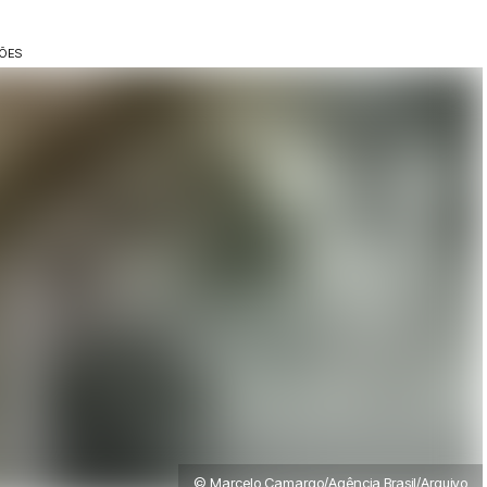
ÇÕES
© Marcelo Camargo/Agência Brasil/Arquivo