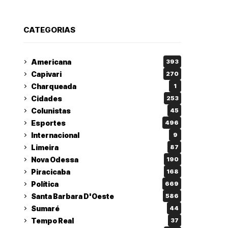
CATEGORIAS
Americana
393
Capivari
270
Charqueada
1
Cidades
253
Colunistas
45
Esportes
496
Internacional
9
Limeira
87
Nova Odessa
190
Piracicaba
168
Política
669
Santa Barbara D'Oeste
586
Sumaré
44
Tempo Real
37