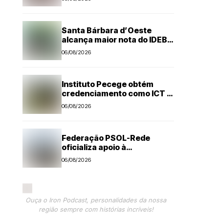
Santa Bárbara d’Oeste
alcança maior nota do IDEB
no período pós-pandemia
06/08/2026
Instituto Pecege obtém
credenciamento como ICT e
amplia atuação em pesquisa
06/08/2026
e desenvolvimento
tecnológico
Federação PSOL-Rede
oficializa apoio à
candidatura de Lula à
06/08/2026
reeleição
Ouça o Iron Podcast, personalidades da nossa
região sempre com histórias incríveis!