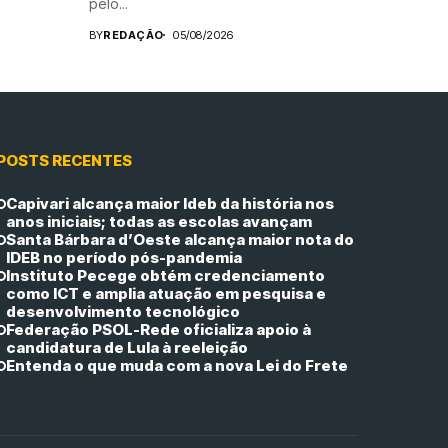
pelo...
BY
REDAÇÃO
05/08/2026
POSTS RECENTES
Capivari alcança maior Ideb da história nos
anos iniciais; todas as escolas avançam
Santa Bárbara d’Oeste alcança maior nota do
IDEB no período pós-pandemia
Instituto Pecege obtém credenciamento
como ICT e amplia atuação em pesquisa e
desenvolvimento tecnológico
Federação PSOL-Rede oficializa apoio à
candidatura de Lula à reeleição
Entenda o que muda com a nova Lei do Frete