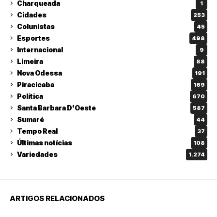
Charqueada
1
Cidades
253
Colunistas
45
Esportes
498
Internacional
9
Limeira
88
Nova Odessa
191
Piracicaba
169
Política
670
Santa Barbara D'Oeste
587
Sumaré
44
Tempo Real
37
Últimas notícias
108
Variedades
1.274
ARTIGOS RELACIONADOS