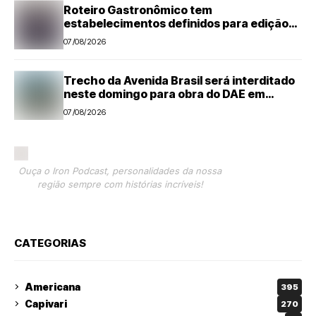
Roteiro Gastronômico tem
estabelecimentos definidos para edição
de 2026
07/08/2026
Trecho da Avenida Brasil será interditado
neste domingo para obra do DAE em
Americana
07/08/2026
Ouça o Iron Podcast, personalidades da nossa
região sempre com histórias incríveis!
CATEGORIAS
Americana
395
Capivari
270