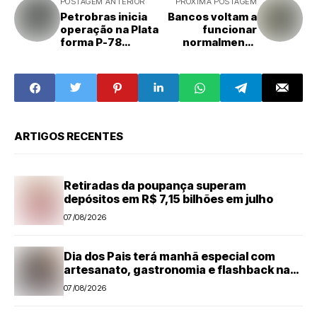
POSTAGEM ANTERIOR
PRÓXIMA POSTAGEM
Petrobras inicia
Bancos voltam a
operação na Plata
funcionar
forma P-78
normalmente
no Campo de
nesta sexta-feira
Búzios
ARTIGOS RECENTES
Retiradas da poupança superam
depósitos em R$ 7,15 bilhões em julho
07/08/2026
Dia dos Pais terá manhã especial com
artesanato, gastronomia e flashback na
Estação Cultural de Santa Bárbara
07/08/2026