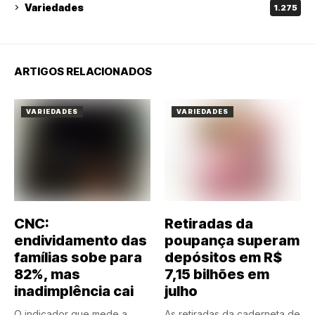
Variedades
1.275
ARTIGOS RELACIONADOS
VARIEDADES
VARIEDADES
CNC:
Retiradas da
endividamento das
poupança superam
famílias sobe para
depósitos em R$
82%, mas
7,15 bilhões em
inadimplência cai
julho
O indicador que mede a
As retiradas da caderneta de