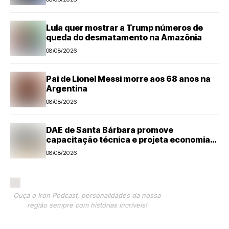
Lula quer mostrar a Trump números de
queda do desmatamento na Amazônia
08/08/2026
Pai de Lionel Messi morre aos 68 anos na
Argentina
08/08/2026
DAE de Santa Bárbara promove
capacitação técnica e projeta economia
anual de mais de R$ 300 mil com eficiência
08/08/2026
energética
Ouça o Iron Podcast, personalidades da nossa
região sempre com histórias incríveis!