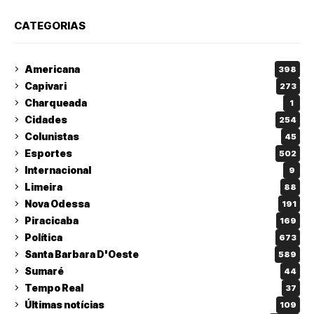
CATEGORIAS
Americana
398
Capivari
273
Charqueada
1
Cidades
254
Colunistas
45
Esportes
502
Internacional
9
Limeira
88
Nova Odessa
191
Piracicaba
169
Política
673
Santa Barbara D'Oeste
589
Sumaré
44
Tempo Real
37
Últimas notícias
109