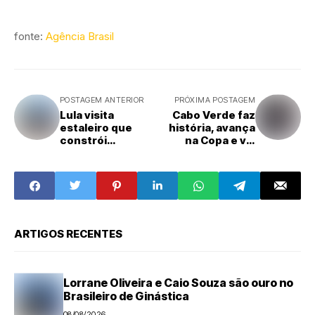
fonte:
Agência Brasil
POSTAGEM ANTERIOR
PRÓXIMA POSTAGEM
Lula visita
Cabo Verde faz
estaleiro que
história, avança
constrói
na Copa e vai
embarcações
enfrentar a
para a Petrobras
Argentina
ARTIGOS RECENTES
Lorrane Oliveira e Caio Souza são ouro no
Brasileiro de Ginástica
08/08/2026