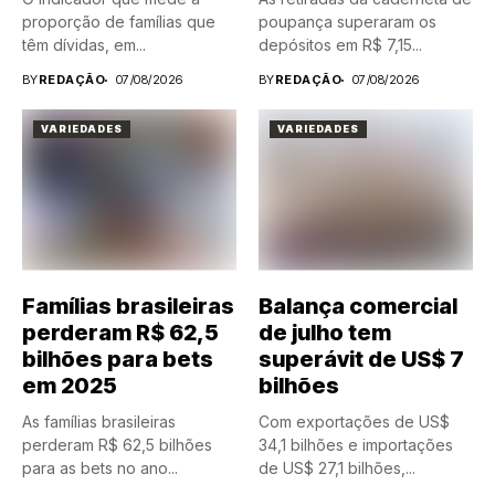
proporção de famílias que
poupança superaram os
têm dívidas, em...
depósitos em R$ 7,15...
BY
REDAÇÃO
07/08/2026
BY
REDAÇÃO
07/08/2026
VARIEDADES
VARIEDADES
Famílias brasileiras
Balança comercial
perderam R$ 62,5
de julho tem
bilhões para bets
superávit de US$ 7
em 2025
bilhões
As famílias brasileiras
Com exportações de US$
perderam R$ 62,5 bilhões
34,1 bilhões e importações
para as bets no ano...
de US$ 27,1 bilhões,...