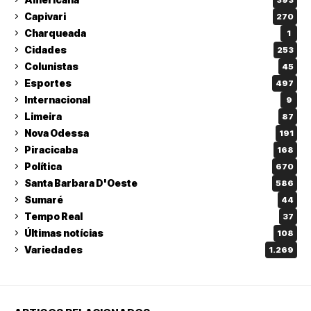
Capivari
270
Charqueada
1
Cidades
253
Colunistas
45
Esportes
497
Internacional
9
Limeira
87
Nova Odessa
191
Piracicaba
168
Política
670
Santa Barbara D'Oeste
586
Sumaré
44
Tempo Real
37
Últimas notícias
108
Variedades
1.269