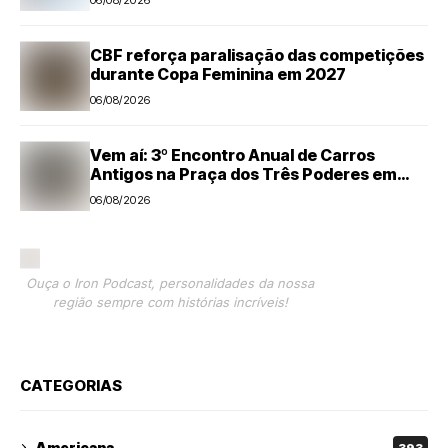
CBF reforça paralisação das competições
durante Copa Feminina em 2027
06/08/2026
Vem aí: 3º Encontro Anual de Carros
Antigos na Praça dos Três Poderes em
Nova Odessa
06/08/2026
Ouça o Iron Podcast, personalidades da nossa
região sempre com histórias incríveis!
CATEGORIAS
Americana
393