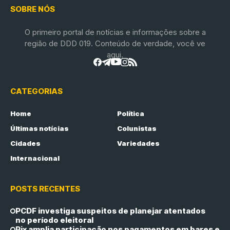
SOBRE NÓS
O primeiro portal de notícias e informações sobre a
região de DDD 019. Conteúdo de verdade, você ve
aqui.
CATEGORIAS
Home
Política
Últimas notícias
Colunistas
Cidades
Variedades
Internacional
POSTS RECENTES
PCDF investiga suspeitos de planejar atentados
no período eleitoral
Pix amplia participação nos pagamentos em bares e