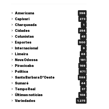
Americana
396
Capivari
273
Charqueada
1
Cidades
254
Colunistas
45
Esportes
500
Internacional
9
Limeira
88
Nova Odessa
191
Piracicaba
169
Política
671
Santa Barbara D'Oeste
588
Sumaré
44
Tempo Real
37
Últimas notícias
108
Variedades
1.275