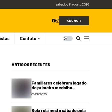
sábado , 8 agosto 2026
ANUNCIE
istas
Contato
ARTIGOS RECENTES
Familiares celebram legado
de primeira medalha
paralímpica do Brasil
08/08/2026
Bola rola neste sábado pela