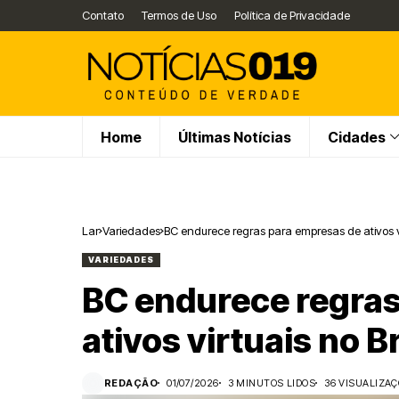
Contato
Termos de Uso
Política de Privacidade
Home
Últimas Notícias
Cidades
Lar
Variedades
BC endurece regras para empresas de ativos vi
VARIEDADES
BC endurece regras
ativos virtuais no Br
REDAÇÃO
01/07/2026
3 MINUTOS LIDOS
36 VISUALIZA