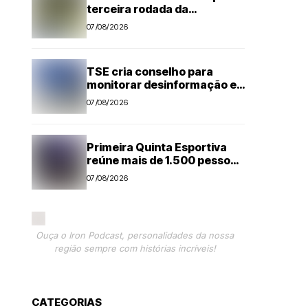
terceira rodada da
Segundona do Campeonato
07/08/2026
Amador de Futebol
TSE cria conselho para
monitorar desinformação e
IA nas eleições
07/08/2026
Primeira Quinta Esportiva
reúne mais de 1.500 pessoas
em noite histórica para
07/08/2026
Capivari
Ouça o Iron Podcast, personalidades da nossa
região sempre com histórias incríveis!
CATEGORIAS