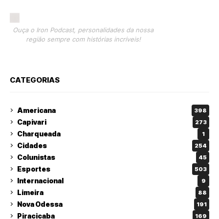
Ouça o Iron Podcast, personalidades da nossa
região sempre com histórias incríveis!
CATEGORIAS
Americana
398
Capivari
273
Charqueada
1
Cidades
254
Colunistas
45
Esportes
503
Internacional
9
Limeira
88
Nova Odessa
191
Piracicaba
169