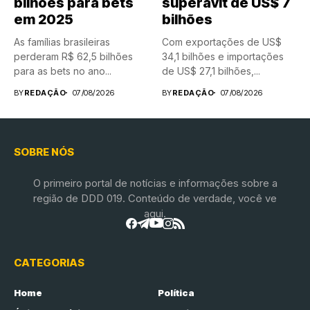
bilhões para bets
superávit de US$ 7
em 2025
bilhões
As famílias brasileiras
Com exportações de US$
perderam R$ 62,5 bilhões
34,1 bilhões e importações
para as bets no ano...
de US$ 27,1 bilhões,...
BY
REDAÇÃO
07/08/2026
BY
REDAÇÃO
07/08/2026
SOBRE NÓS
O primeiro portal de notícias e informações sobre a
região de DDD 019. Conteúdo de verdade, você ve
aqui.
CATEGORIAS
Home
Política