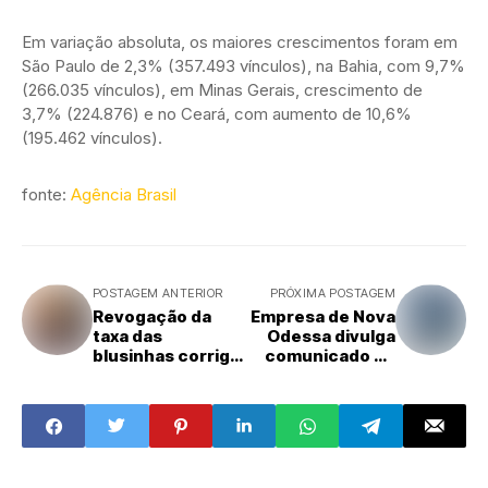
Em variação absoluta, os maiores crescimentos foram em
São Paulo de 2,3% (357.493 vínculos), na Bahia, com 9,7%
(266.035 vínculos), em Minas Gerais, crescimento de
3,7% (224.876) e no Ceará, com aumento de 10,6%
(195.462 vínculos).
fonte:
Agência Brasil
POSTAGEM ANTERIOR
PRÓXIMA POSTAGEM
Revogação da
Empresa de Nova
taxa das
Odessa divulga
blusinhas corrige
comunicado de
distorções, diz
extravio de
Amobitec
documento fiscal