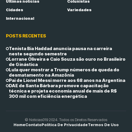
Últimas notícias
Colunistas
Cidades
Variedades
Internacional
POSTS RECENTES
Tenista Bia Haddad anuncia pausa na carreira
neste segundo semestre
Lorrane Oliveira e Caio Souza são ouro no Brasileiro
de Ginástica
Lula quer mostrar a Trump números de queda do
desmatamento na Amazônia
Pai de Lionel Messi morre aos 68 anos na Argentina
DAE de Santa Bárbara promove capacitação
técnica e projeta economia anual de mais de R$
300 mil com eficiência energética
© Noticias019 2024. Todos os Direitos Reservados
Home
Contato
Política De Privacidade
Termos De Uso