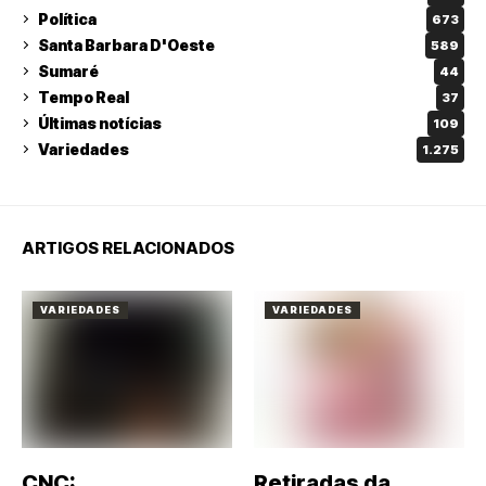
Política
673
Santa Barbara D'Oeste
589
Sumaré
44
Tempo Real
37
Últimas notícias
109
Variedades
1.275
ARTIGOS RELACIONADOS
VARIEDADES
VARIEDADES
CNC:
Retiradas da