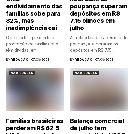
endividamento das
poupança superam
famílias sobe para
depósitos em R$
82%, mas
7,15 bilhões em
inadimplência cai
julho
O indicador que mede a
As retiradas da caderneta de
proporção de famílias que
poupança superaram os
têm dívidas, em...
depósitos em R$ 7,15...
BY
REDAÇÃO
07/08/2026
BY
REDAÇÃO
07/08/2026
VARIEDADES
VARIEDADES
Famílias brasileiras
Balança comercial
perderam R$ 62,5
de julho tem