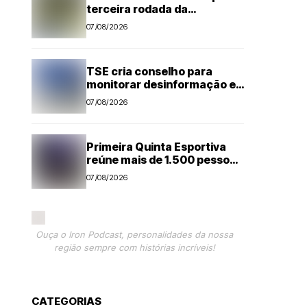
terceira rodada da
Segundona do Campeonato
07/08/2026
Amador de Futebol
TSE cria conselho para
monitorar desinformação e
IA nas eleições
07/08/2026
Primeira Quinta Esportiva
reúne mais de 1.500 pessoas
em noite histórica para
07/08/2026
Capivari
Ouça o Iron Podcast, personalidades da nossa
região sempre com histórias incríveis!
CATEGORIAS