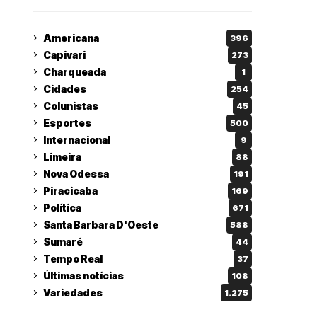
Americana
396
Capivari
273
Charqueada
1
Cidades
254
Colunistas
45
Esportes
500
Internacional
9
Limeira
88
Nova Odessa
191
Piracicaba
169
Política
671
Santa Barbara D'Oeste
588
Sumaré
44
Tempo Real
37
Últimas notícias
108
Variedades
1.275