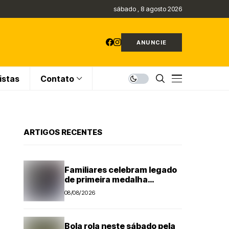
sábado , 8 agosto 2026
ANUNCIE
istas
Contato
ARTIGOS RECENTES
Familiares celebram legado
de primeira medalha
paralímpica do Brasil
08/08/2026
Bola rola neste sábado pela