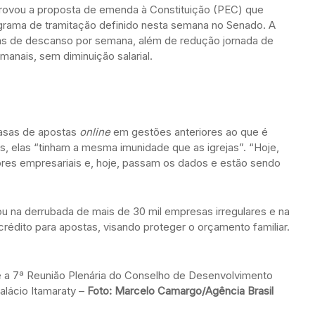
rovou a proposta de emenda à Constituição (PEC) que
grama de tramitação definido nesta semana no Senado. A
 dias de descanso por semana, além de redução jornada de
manais, sem diminuição salarial.
casas de apostas
online
em gestões anteriores ao que é
s, elas “tinham a mesma imunidade que as igrejas”. “Hoje,
res empresariais e, hoje, passam os dados e estão sendo
ou na derrubada de mais de 30 mil empresas irregulares e na
rédito para apostas, visando proteger o orçamento familiar.
te a 7ª Reunião Plenária do Conselho de Desenvolvimento
alácio Itamaraty –
Foto: Marcelo Camargo/Agência Brasil