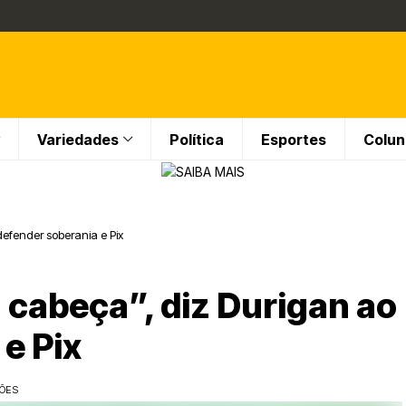
Variedades
Política
Esportes
Colun
defender soberania e Pix
a cabeça”, diz Durigan ao
e Pix
ÇÕES