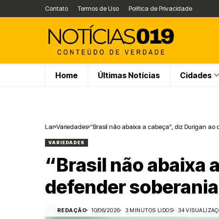
Contato
Termos de Uso
Política de Privacidade
Home
Últimas Notícias
Cidades
Lar
Variedades
“Brasil não abaixa a cabeça”, diz Durigan ao 
VARIEDADES
“Brasil não abaixa 
defender soberania 
REDAÇÃO
10/06/2026
3 MINUTOS LIDOS
34 VISUALIZA