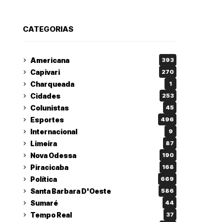
CATEGORIAS
Americana
393
Capivari
270
Charqueada
1
Cidades
253
Colunistas
45
Esportes
496
Internacional
9
Limeira
87
Nova Odessa
190
Piracicaba
168
Política
669
Santa Barbara D'Oeste
586
Sumaré
44
Tempo Real
37