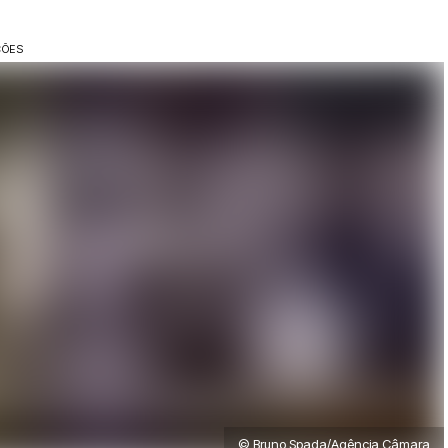
ÇÕES
© Bruno Spada/Agência Câmara