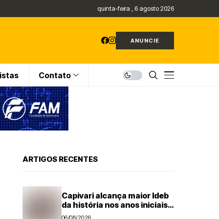
quinta-feira , 6 agosto 2026
ANUNCIE
istas
Contato
ARTIGOS RECENTES
Capivari alcança maior Ideb
da história nos anos iniciais;
todas as escolas avançam
06/08/2026