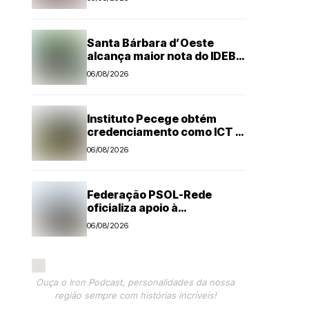
Santa Bárbara d’Oeste
alcança maior nota do IDEB
no período pós-pandemia
06/08/2026
Instituto Pecege obtém
credenciamento como ICT e
amplia atuação em pesquisa
06/08/2026
e desenvolvimento
tecnológico
Federação PSOL-Rede
oficializa apoio à
candidatura de Lula à
06/08/2026
reeleição
Ouça o Iron Podcast, personalidades da nossa
região sempre com histórias incríveis!