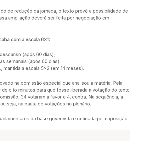
do de redução da jornada, o texto prevê a possibilidade de
 Essa ampliação deverá ser feita por negociação em
caba com a escala 6×1:
e descanso (após 60 dias);
ras semanais (após 60 dias)
s, mantida a escala 5×2 (em 14 meses).
rovado na comissão especial que analisou a matéria. Pela
 de oito minutos para que fosse liberada a votação do texto
missão, 34 votaram a favor e 4, contra. Na sequência, a
ou seja, na pauta de votações no plenário.
rlamentares da base governista e criticada pela oposição.