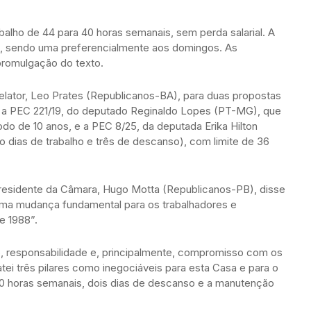
balho de 44 para 40 horas semanais, sem perda salarial. A
s, sendo uma preferencialmente aos domingos. As
promulgação do texto.
relator, Leo Prates (Republicanos-BA), para duas propostas
: a PEC 221/19, do deputado Reginaldo Lopes (PT-MG), que
do de 10 anos, e a PEC 8/25, da deputada Erika Hilton
ro dias de trabalho e três de descanso), com limite de 36
presidente da Câmara, Hugo Motta (Republicanos-PB), disse
uma mudança fundamental para os trabalhadores e
e 1988”.
o, responsabilidade e, principalmente, compromisso com os
tratei três pilares como inegociáveis para esta Casa e para o
40 horas semanais, dois dias de descanso e a manutenção
.