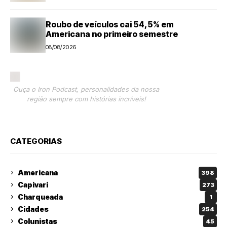
energética
Roubo de veículos cai 54,5% em
Americana no primeiro semestre
08/08/2026
Ouça o Iron Podcast, personalidades da nossa
região sempre com histórias incríveis!
CATEGORIAS
Americana
398
Capivari
273
Charqueada
1
Cidades
254
Colunistas
45