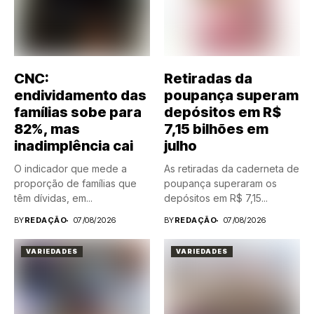
CNC:
Retiradas da
endividamento das
poupança superam
famílias sobe para
depósitos em R$
82%, mas
7,15 bilhões em
inadimplência cai
julho
O indicador que mede a
As retiradas da caderneta de
proporção de famílias que
poupança superaram os
têm dívidas, em...
depósitos em R$ 7,15...
BY
REDAÇÃO
07/08/2026
BY
REDAÇÃO
07/08/2026
VARIEDADES
VARIEDADES