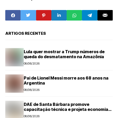
escala 6x1
enviaram
declaração do IR
ARTIGOS RECENTES
Lula quer mostrar a Trump números de
queda do desmatamento na Amazônia
08/08/2026
Pai de Lionel Messi morre aos 68 anos na
Argentina
08/08/2026
DAE de Santa Bárbara promove
capacitação técnica e projeta economia
anual de mais de R$ 300 mil com eficiência
08/08/2026