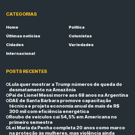
CATEGORIAS
Home
Política
Últimas notícias
Colunistas
Cidades
Variedades
Internacional
POSTS RECENTES
Lula quer mostrar a Trump números de queda do
desmatamento na Amazônia
Pai de Lionel Messi morre aos 68 anos na Argentina
DAE de Santa Bárbara promove capacitação
técnica e projeta economia anual de mais de R$
300 mil com eficiência energética
Roubo de veículos cai 54,5% em Americana no
primeiro semestre
Lei Maria da Penha completa 20 anos como marco
na proteção às mulheres, mas violência ainda