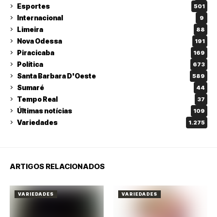
Esportes
501
Internacional
9
Limeira
88
Nova Odessa
191
Piracicaba
169
Política
673
Santa Barbara D'Oeste
589
Sumaré
44
Tempo Real
37
Últimas notícias
109
Variedades
1.275
ARTIGOS RELACIONADOS
VARIEDADES
VARIEDADES