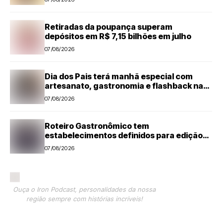
Retiradas da poupança superam
depósitos em R$ 7,15 bilhões em julho
07/08/2026
Dia dos Pais terá manhã especial com
artesanato, gastronomia e flashback na
Estação Cultural de Santa Bárbara
07/08/2026
Roteiro Gastronômico tem
estabelecimentos definidos para edição
de 2026
07/08/2026
Ouça o Iron Podcast, personalidades da nossa
região sempre com histórias incríveis!