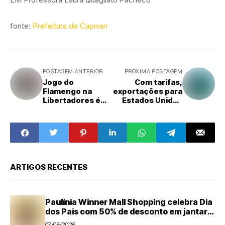
fonte:
Prefeitura de Capivari
POSTAGEM ANTERIOR
PRÓXIMA POSTAGEM
Jogo do
Com tarifas,
Flamengo na
exportações para
Libertadores é
Estados Unidos
cancelado por
caem 11,3% em
atos de
abril
vandalismo
ARTIGOS RECENTES
Paulínia Winner Mall Shopping celebra Dia
dos Pais com 50% de desconto em jantar
temático e encontro com super-heróis
07/08/2026