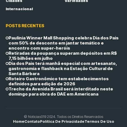
Cidades
Variedades
Internacional
POSTS RECENTES
Paulínia Winner Mall Shopping celebra Dia dos Pais
com 50% de desconto em jantar temático e
encontro com super-heróis
Retiradas da poupança superam depósitos em R$
7,15 bilhões em julho
Dia dos Pais terá manhã especial com artesanato,
gastronomia e flashback na Estação Cultural de
Santa Bárbara
Roteiro Gastronômico tem estabelecimentos
definidos para edição de 2026
Trecho da Avenida Brasil será interditado neste
domingo para obra do DAE em Americana
© Noticias019 2024. Todos os Direitos Reservados
Home
Contato
Política De Privacidade
Termos De Uso