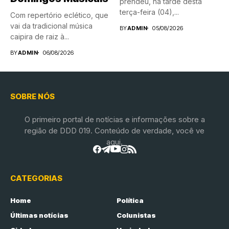
prendeu, na tarde desta
terça-feira (04),...
Com repertório eclético, que
vai da tradicional música
BY
ADMIN
05/08/2026
caipira de raiz à...
BY
ADMIN
06/08/2026
SOBRE NÓS
O primeiro portal de notícias e informações sobre a
região de DDD 019. Conteúdo de verdade, você ve
aqui.
CATEGORIAS
Home
Política
Últimas notícias
Colunistas