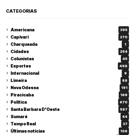
CATEGORIAS
Americana
395
Capivari
270
Charqueada
1
Cidades
254
Colunistas
45
Esportes
498
Internacional
9
Limeira
88
Nova Odessa
191
Piracicaba
169
Política
670
Santa Barbara D'Oeste
587
Sumaré
44
Tempo Real
37
Últimas notícias
108