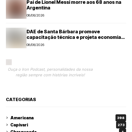
Pai de Lionel Messi morre aos 68 anos na
Argentina
08/08/2026
DAE de Santa Bárbara promove
capacitação técnica e projeta economia
anual de mais de R$ 300 mil com eficiência
08/08/2026
energética
Ouça o Iron Podcast, personalidades da nossa
região sempre com histórias incríveis!
CATEGORIAS
Americana
398
Capivari
273
Charqueada
1