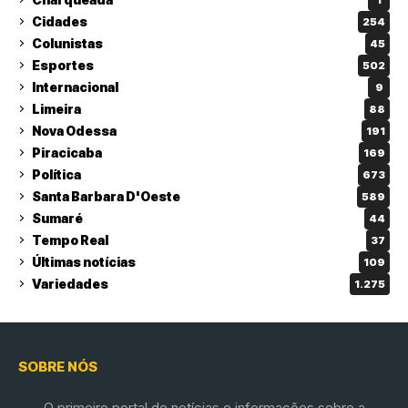
Cidades
254
Colunistas
45
Esportes
502
Internacional
9
Limeira
88
Nova Odessa
191
Piracicaba
169
Política
673
Santa Barbara D'Oeste
589
Sumaré
44
Tempo Real
37
Últimas notícias
109
Variedades
1.275
SOBRE NÓS
O primeiro portal de notícias e informações sobre a