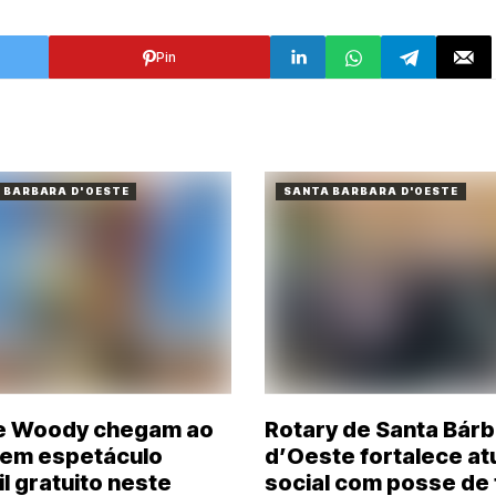
de Gabinete
Pin
 BARBARA D'OESTE
SANTA BARBARA D'OESTE
e Woody chegam ao
Rotary de Santa Bár
i em espetáculo
d’Oeste fortalece a
il gratuito neste
social com posse de 