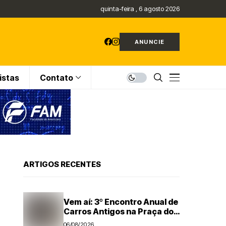
quinta-feira , 6 agosto 2026
ANUNCIE
istas
Contato
ARTIGOS RECENTES
Vem aí: 3º Encontro Anual de
Carros Antigos na Praça dos
Três Poderes em Nova
06/08/2026