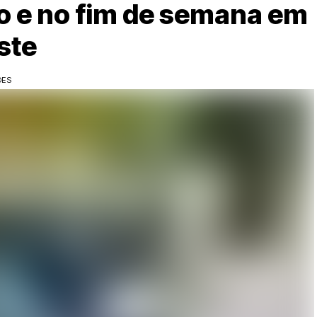
io e no fim de semana em
ste
ÕES