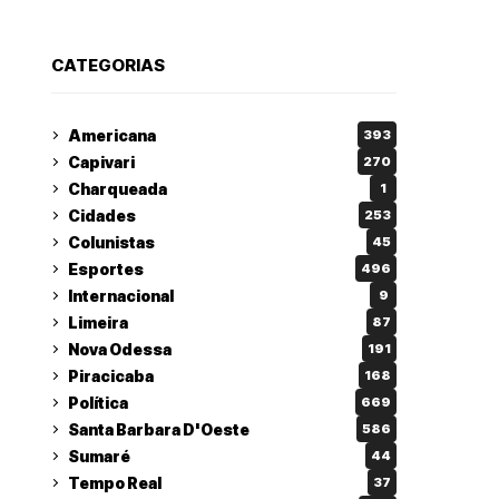
CATEGORIAS
Americana
393
Capivari
270
Charqueada
1
Cidades
253
Colunistas
45
Esportes
496
Internacional
9
Limeira
87
Nova Odessa
191
Piracicaba
168
Política
669
Santa Barbara D'Oeste
586
Sumaré
44
Tempo Real
37