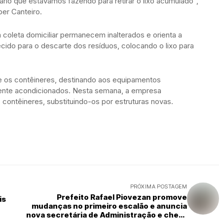
ário que estávamos fazendo para retirar o lixo acumulado”,
ber Canteiro.
a coleta domiciliar permanecem inalterados e orienta a
cido para o descarte dos resíduos, colocando o lixo para
e os contêineres, destinando aos equipamentos
ente acondicionados. Nesta semana, a empresa
 contêineres, substituindo-os por estruturas novas.
PRÓXIMA POSTAGEM
Prefeito Rafael Piovezan promove
is
mudanças no primeiro escalão e anuncia
nova secretária de Administração e chefe