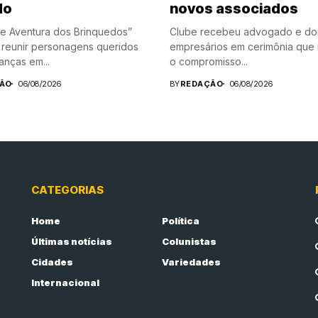
do
novos associados
e Aventura dos Brinquedos”
Clube recebeu advogado e do
reunir personagens queridos
empresários em cerimônia que 
anças em...
o compromisso...
ÃO
06/08/2026
BY
REDAÇÃO
06/08/2026
CATEGORIAS
Home
Política
Últimas notícias
Colunistas
Cidades
Variedades
Internacional