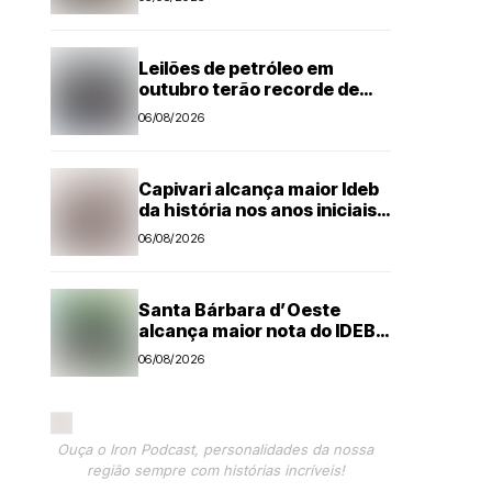
Odessa
Leilões de petróleo em
outubro terão recorde de
áreas em disputa
06/08/2026
Capivari alcança maior Ideb
da história nos anos iniciais;
todas as escolas avançam
06/08/2026
Santa Bárbara d’Oeste
alcança maior nota do IDEB
no período pós-pandemia
06/08/2026
Ouça o Iron Podcast, personalidades da nossa
região sempre com histórias incríveis!