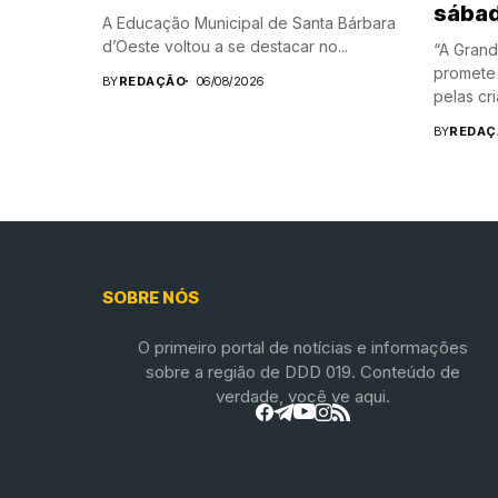
sába
A Educação Municipal de Santa Bárbara
d’Oeste voltou a se destacar no...
“A Grand
promete 
BY
REDAÇÃO
06/08/2026
pelas cri
BY
REDAÇ
SOBRE NÓS
O primeiro portal de notícias e informações
sobre a região de DDD 019. Conteúdo de
verdade, você ve aqui.