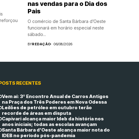
nas vendas para o Dia dos
Pais
is
reforçou
O comércio de Santa Bárbara d’Oeste
funcionará em horário especial neste
sábado...
BY
REDAÇÃO
06/08/2026
POSTS RECENTES
Vem aí: 3º Encontro Anual de Carros Antigos
na Praça dos Três Poderes em Nova Odessa
Leilões de petróleo em outubro terão
recorde de áreas em disputa
Capivari alcança maior Ideb da história nos
anos iniciais; todas as escolas avançam
Santa Bárbara d’Oeste alcança maior nota do
IDEB no período pós-pandemia