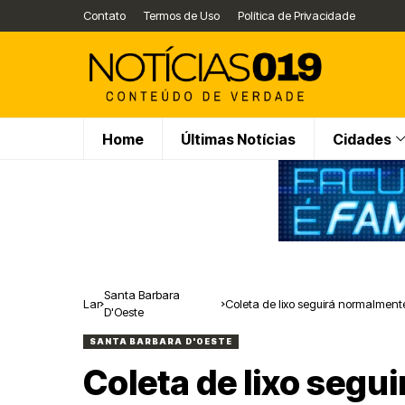
Contato
Termos de Uso
Política de Privacidade
Home
Últimas Notícias
Cidades
Santa Barbara
Lar
Coleta de lixo seguirá normalment
D'Oeste
d’Oeste
SANTA BARBARA D'OESTE
Coleta de lixo seg