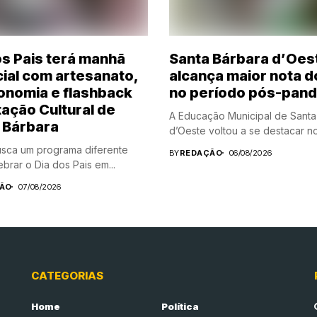
os Pais terá manhã
Santa Bárbara d’Oes
ial com artesanato,
alcança maior nota d
onomia e flashback
no período pós-pan
tação Cultural de
A Educação Municipal de Santa
 Bárbara
d’Oeste voltou a se destacar no.
sca um programa diferente
BY
REDAÇÃO
06/08/2026
brar o Dia dos Pais em...
ÃO
07/08/2026
CATEGORIAS
Home
Política