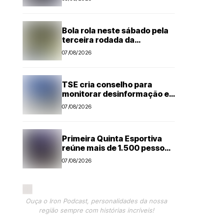
Bola rola neste sábado pela
terceira rodada da
Segundona do Campeonato
07/08/2026
Amador de Futebol
TSE cria conselho para
monitorar desinformação e
IA nas eleições
07/08/2026
Primeira Quinta Esportiva
reúne mais de 1.500 pessoas
em noite histórica para
07/08/2026
Capivari
Ouça o Iron Podcast, personalidades da nossa
região sempre com histórias incríveis!