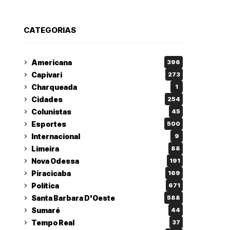
CATEGORIAS
Americana
396
Capivari
273
Charqueada
1
Cidades
254
Colunistas
45
Esportes
500
Internacional
9
Limeira
88
Nova Odessa
191
Piracicaba
169
Política
671
Santa Barbara D'Oeste
588
Sumaré
44
Tempo Real
37