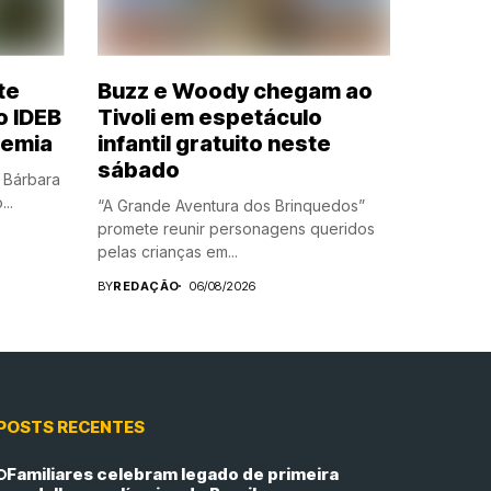
te
Buzz e Woody chegam ao
o IDEB
Tivoli em espetáculo
demia
infantil gratuito neste
sábado
 Bárbara
..
“A Grande Aventura dos Brinquedos”
promete reunir personagens queridos
pelas crianças em...
BY
REDAÇÃO
06/08/2026
POSTS RECENTES
Familiares celebram legado de primeira