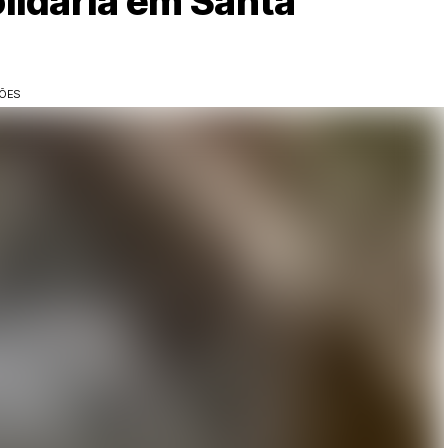
lidária em Santa
ÇÕES