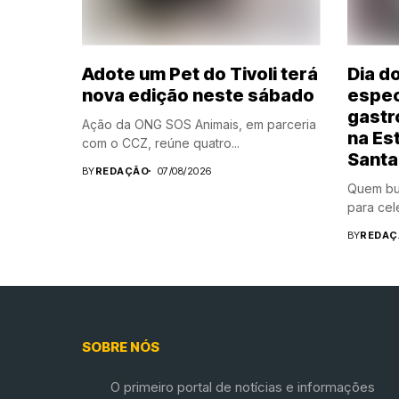
Adote um Pet do Tivoli terá
Dia d
nova edição neste sábado
espec
gastr
Ação da ONG SOS Animais, em parceria
na Es
com o CCZ, reúne quatro...
Santa
BY
REDAÇÃO
07/08/2026
Quem bu
para cele
BY
REDAÇ
SOBRE NÓS
O primeiro portal de notícias e informações