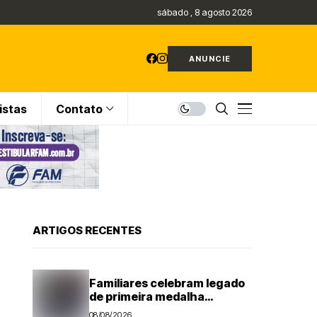
sábado , 8 agosto 2026
ANUNCIE
istas
Contato
ARTIGOS RECENTES
Familiares celebram legado
de primeira medalha
paralímpica do Brasil
08/08/2026