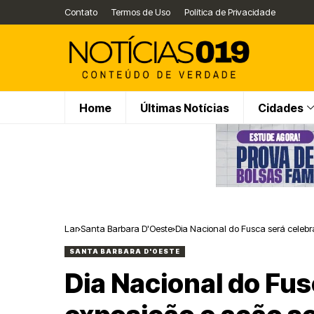
Contato
Termos de Uso
Política de Privacidade
Home
Últimas Notícias
Cidades
Lar
Santa Barbara D'Oeste
Dia Nacional do Fusca será celeb
SANTA BARBARA D'OESTE
Dia Nacional do Fu