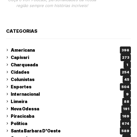
região sempre com histórias incríveis!
CATEGORIAS
Americana
398
Capivari
273
Charqueada
1
Cidades
254
Colunistas
45
Esportes
504
Internacional
9
Limeira
88
Nova Odessa
191
Piracicaba
169
Política
674
Santa Barbara D'Oeste
589