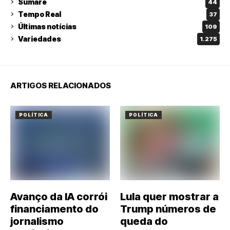
Sumaré
44
Tempo Real
37
Últimas notícias
109
Variedades
1.275
ARTIGOS RELACIONADOS
POLÍTICA
POLÍTICA
Avanço da IA corrói
Lula quer mostrar a
financiamento do
Trump números de
jornalismo
queda do