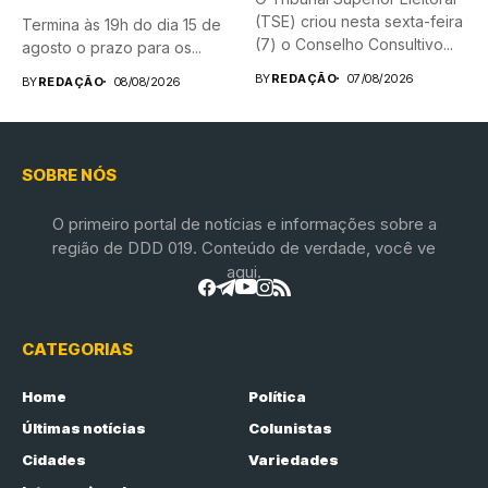
(TSE) criou nesta sexta-feira
Termina às 19h do dia 15 de
(7) o Conselho Consultivo...
agosto o prazo para os...
BY
REDAÇÃO
07/08/2026
BY
REDAÇÃO
08/08/2026
SOBRE NÓS
O primeiro portal de notícias e informações sobre a
região de DDD 019. Conteúdo de verdade, você ve
aqui.
CATEGORIAS
Home
Política
Últimas notícias
Colunistas
Cidades
Variedades