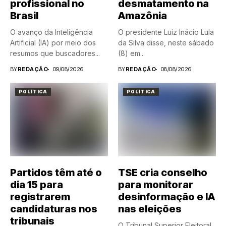
profissional no
desmatamento na
Brasil
Amazônia
O avanço da Inteligência
O presidente Luiz Inácio Lula
Artificial (IA) por meio dos
da Silva disse, neste sábado
resumos que buscadores...
(8) em...
BY
REDAÇÃO
09/08/2026
BY
REDAÇÃO
08/08/2026
POLÍTICA
POLÍTICA
Partidos têm até o
TSE cria conselho
dia 15 para
para monitorar
registrarem
desinformação e IA
candidaturas nos
nas eleições
tribunais
O Tribunal Superior Eleitoral