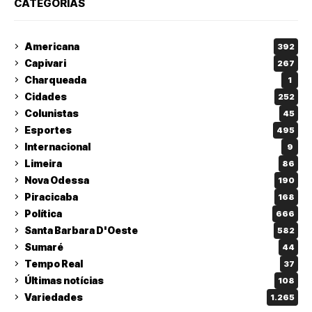
CATEGORIAS
Americana
392
Capivari
267
Charqueada
1
Cidades
252
Colunistas
45
Esportes
495
Internacional
9
Limeira
86
Nova Odessa
190
Piracicaba
168
Política
666
Santa Barbara D'Oeste
582
Sumaré
44
Tempo Real
37
Últimas notícias
108
Variedades
1.265