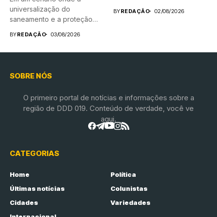
universalização do
BY
REDAÇÃO
02/08/2026
saneamento e a proteção
das...
BY
REDAÇÃO
03/08/2026
SOBRE NÓS
O primeiro portal de notícias e informações sobre a
região de DDD 019. Conteúdo de verdade, você ve
aqui.
CATEGORIAS
Home
Política
Últimas notícias
Colunistas
Cidades
Variedades
Internacional