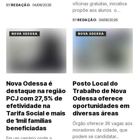
irregularidades em
oficinas gratuitas, iniciativa
BY
REDAÇÃO
04/08/2026
processo...
propõe aos alunos o
encontro...
BY
REDAÇÃO
04/08/2026
NOVA ODESSA
NOVA ODESSA
Nova Odessa é
Posto Local do
destaque na região
Trabalho de Nova
PCJ com 27,5% de
Odessa oferece
efetividade na
oportunidades em
Tarifa Social e mais
diversas áreas
de 1mil famílias
Órgão oferece 36 vagas aos
beneficiadas
moradores da cidade, que
podem se candidatar...
Em um cenário onde a