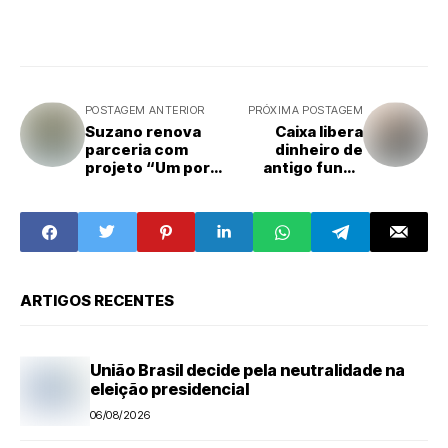
POSTAGEM ANTERIOR
PRÓXIMA POSTAGEM
Suzano renova
Caixa libera
parceria com
dinheiro de
projeto “Um por
antigo fundo
todos e todos por
PIS/Pasep; veja
elas” e fortalece
como sacar
o futsal feminino
em Americana
ARTIGOS RECENTES
União Brasil decide pela neutralidade na
eleição presidencial
06/08/2026