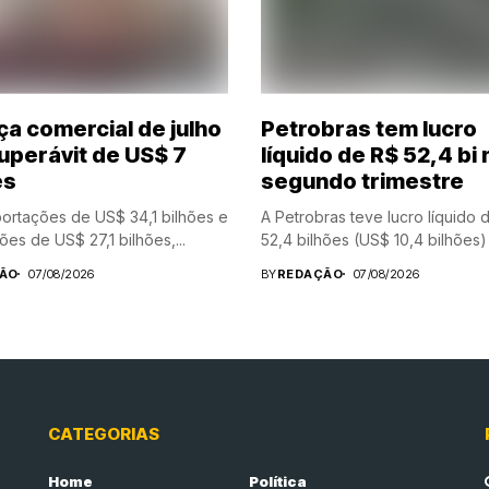
ça comercial de julho
Petrobras tem lucro
uperávit de US$ 7
líquido de R$ 52,4 bi 
es
segundo trimestre
rtações de US$ 34,1 bilhões e
A Petrobras teve lucro líquido 
ões de US$ 27,1 bilhões,...
52,4 bilhões (US$ 10,4 bilhões) 
ÃO
07/08/2026
BY
REDAÇÃO
07/08/2026
CATEGORIAS
Home
Política