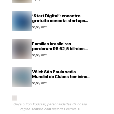
Suzano, em Limeira (SP)
‘Start Digital’: encontro
gratuito conecta startups
ao ecossistema de inovação
07/08/2026
de Piracicaba
Famílias brasileiras
perderam R$ 62,5 bilhões
para bets em 2025
07/08/2026
Vôlei: São Paulo sedia
Mundial de Clubes feminino
pelo 2º ano seguido
07/08/2026
Ouça o Iron Podcast, personalidades da nossa
região sempre com histórias incríveis!