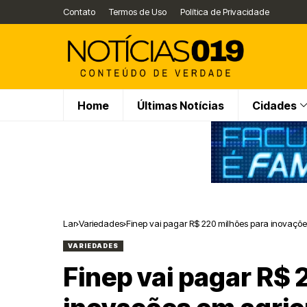
Contato
Termos de Uso
Política de Privacidade
Home
Últimas Notícias
Cidades
Lar
Variedades
Finep vai pagar R$ 220 milhões para inovações
VARIEDADES
Finep vai pagar R$ 