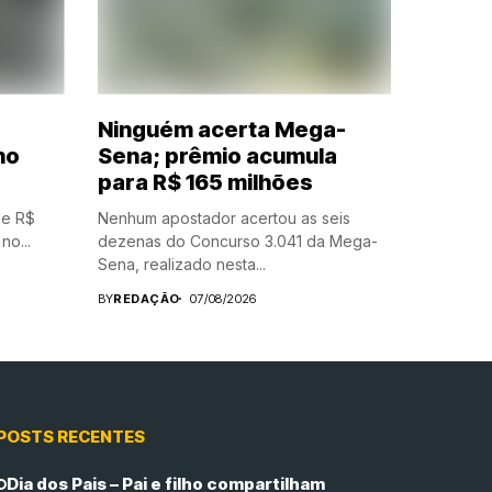
Ninguém acerta Mega-
no
Sena; prêmio acumula
para R$ 165 milhões
de R$
Nenhum apostador acertou as seis
no...
dezenas do Concurso 3.041 da Mega-
Sena, realizado nesta...
BY
REDAÇÃO
07/08/2026
POSTS RECENTES
Dia dos Pais – Pai e filho compartilham