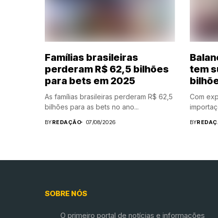
Famílias brasileiras
Balan
perderam R$ 62,5 bilhões
tem s
para bets em 2025
bilhõ
As famílias brasileiras perderam R$ 62,5
Com expo
bilhões para as bets no ano...
importaç
BY
REDAÇÃO
07/08/2026
BY
REDAÇ
SOBRE NÓS
O primeiro portal de notícias e informações