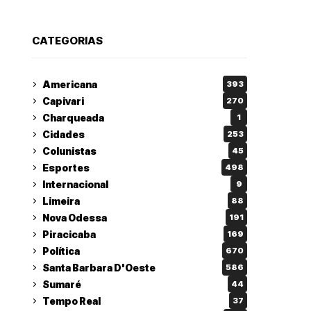
CATEGORIAS
Americana
393
Capivari
270
Charqueada
1
Cidades
253
Colunistas
45
Esportes
498
Internacional
9
Limeira
88
Nova Odessa
191
Piracicaba
169
Política
670
Santa Barbara D'Oeste
586
Sumaré
44
Tempo Real
37