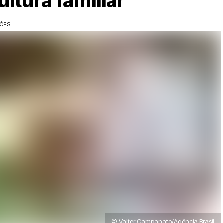
ltura familiar
ÇÕES
© Valter Campanato/Agência Brasil