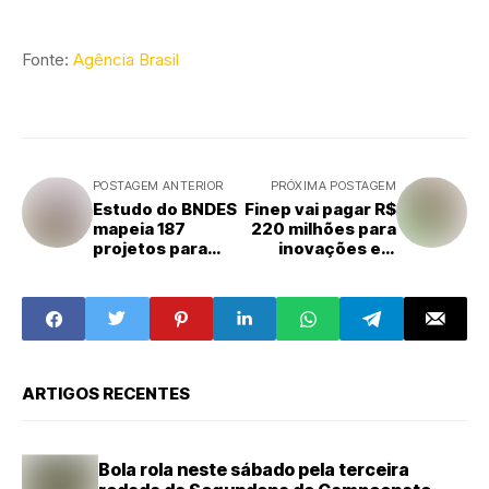
Fonte:
Agência Brasil
POSTAGEM ANTERIOR
PRÓXIMA POSTAGEM
Estudo do BNDES
Finep vai pagar R$
mapeia 187
220 milhões para
projetos para
inovações em
melhorar o
agricultura
transporte
familiar
público
ARTIGOS RECENTES
Bola rola neste sábado pela terceira