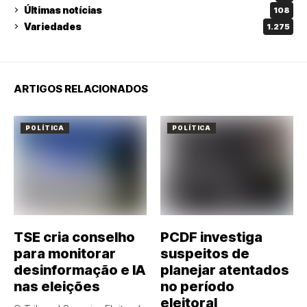
Últimas notícias
108
Variedades
1.275
ARTIGOS RELACIONADOS
POLÍTICA
POLÍTICA
TSE cria conselho
PCDF investiga
para monitorar
suspeitos de
desinformação e IA
planejar atentados
nas eleições
no período
eleitoral