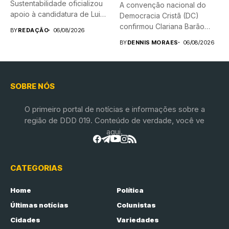
Sustentabilidade oficializou
A convenção nacional do
apoio à candidatura de Luiz
Democracia Cristã (DC)
Inácio Lula...
confirmou Clariana Barão
BY
REDAÇÃO
06/08/2026
como candidata...
BY
DENNIS MORAES
06/08/2026
SOBRE NÓS
O primeiro portal de notícias e informações sobre a
região de DDD 019. Conteúdo de verdade, você ve
aqui.
CATEGORIAS
Home
Política
Últimas notícias
Colunistas
Cidades
Variedades