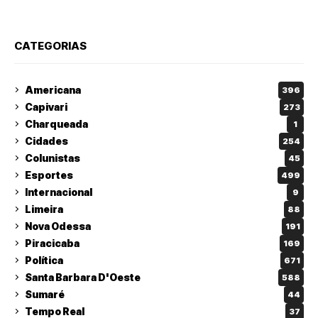
CATEGORIAS
Americana
396
Capivari
273
Charqueada
1
Cidades
254
Colunistas
45
Esportes
499
Internacional
9
Limeira
88
Nova Odessa
191
Piracicaba
169
Política
671
Santa Barbara D'Oeste
588
Sumaré
44
Tempo Real
37