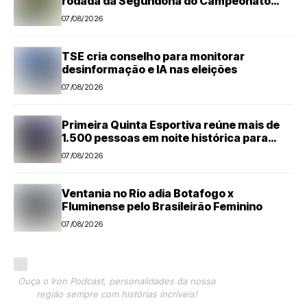
rodada da Segundona do Campeonato
Amador de Futebol
07/08/2026
TSE cria conselho para monitorar
desinformação e IA nas eleições
07/08/2026
Primeira Quinta Esportiva reúne mais de
1.500 pessoas em noite histórica para
Capivari
07/08/2026
Ventania no Rio adia Botafogo x
Fluminense pelo Brasileirão Feminino
07/08/2026
Ouça o Iron Podcast, personalidades da nossa
região sempre com histórias incríveis!