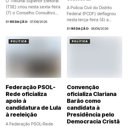
O Tribunal Superior Eleitoral
(TSE) criou nesta sexta-feira
A Polícia Civil do Distrito
(7) o Conselho Consultivo...
Federal (PCDF) deflagrou
nesta terça-feira (4) a...
BY
REDAÇÃO
07/08/2026
BY
REDAÇÃO
06/08/2026
POLÍTICA
POLÍTICA
Federação PSOL-
Convenção
Rede oficializa
oficializa Clariana
apoio à
Barão como
candidatura de Lula
candidata à
à reeleição
Presidência pelo
Democracia Cristã
A Federação PSOL-Rede