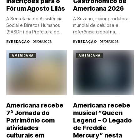
inscrições para o
Gastronômico de
Fórum Agosto Lilás
Americana 2026
A Secretaria de Assistência
A Suzano, maior produtora
Social e Direitos Humanos
mundial de celulose e
(SASDH) da Prefeitura de...
referência global na
fabricação...
BY
REDAÇÃO
05/08/2026
BY
REDAÇÃO
05/08/2026
AMERICANA
AMERICANA
Americana recebe
Americana recebe
7ª Jornada do
musical “Queen
Patrimônio com
Legend – O Legado
atividades
de Freddie
culturais em
Mercury” nesta