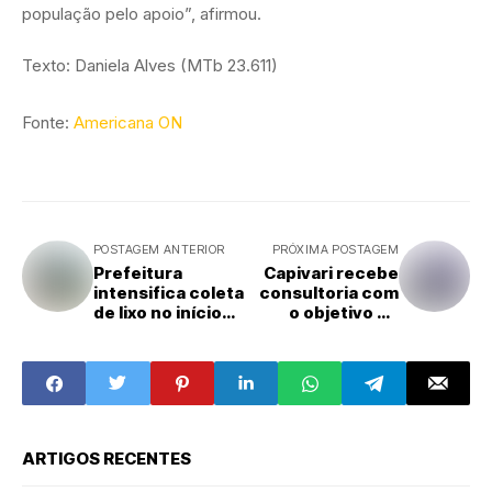
população pelo apoio”, afirmou.
Texto: Daniela Alves (MTb 23.611)
Fonte:
Americana ON
POSTAGEM ANTERIOR
PRÓXIMA POSTAGEM
Prefeitura
Capivari recebe
intensifica coleta
consultoria com
de lixo no início
o objetivo de
de nova etapa do
impulsionar
serviço em Santa
turismo no
Bárbara d’Oeste
município
ARTIGOS RECENTES