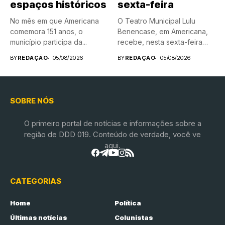
espaços históricos
sexta-feira
No mês em que Americana
O Teatro Municipal Lulu
comemora 151 anos, o
Benencase, em Americana,
município participa da...
recebe, nesta sexta-feira
(7), às...
BY
REDAÇÃO
05/08/2026
BY
REDAÇÃO
05/08/2026
SOBRE NÓS
O primeiro portal de notícias e informações sobre a
região de DDD 019. Conteúdo de verdade, você ve
aqui.
CATEGORIAS
Home
Política
Últimas notícias
Colunistas