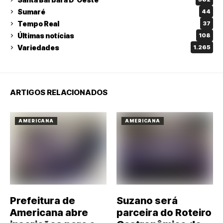
Sumaré
44
Tempo Real
37
Últimas notícias
108
Variedades
1.265
ARTIGOS RELACIONADOS
AMERICANA
AMERICANA
Prefeitura de
Suzano será
Americana abre
parceira do Roteiro