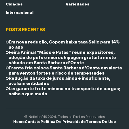
Cidades
Variedades
Internacional
POSTS RECENTES
Em nova redução, Copom baixa taxa Selic para 14%
ao ano
Feira Animal “Mãos e Patas” reúne expositores,
adoção de pets e microchipagem gratuita neste
sábado em Santa Bárbara d’Oeste
Frente fria coloca Santa Bárbara d’Oeste em alerta
para ventos fortes e risco de tempestades
Redução da taxa de juros ainda é insuficiente,
avaliam entidades
Lei garante frete mínimo no transporte de cargas;
saiba o que muda
© Noticias019 2024. Todos os Direitos Reservados
Home
Contato
Política De Privacidade
Termos De Uso