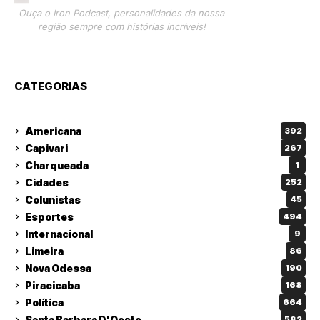
Ouça o Iron Podcast, personalidades da nossa
região sempre com histórias incríveis!
CATEGORIAS
Americana
392
Capivari
267
Charqueada
1
Cidades
252
Colunistas
45
Esportes
494
Internacional
9
Limeira
86
Nova Odessa
190
Piracicaba
168
Política
664
Santa Barbara D'Oeste
582