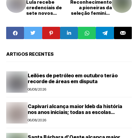
Lula recebe
Reconhecimento
credenciais de
a pioneiras da
sete novos
seleção feminina
embaixadores
é "resgate" e
"legado"
ARTIGOS RECENTES
Leilões de petróleo em outubro terão
recorde de áreas em disputa
06/08/2026
Capivari alcança maior Ideb da história
nos anos iniciais; todas as escolas
avançam
06/08/2026
Santa Bárbara d’Oeste alcança maior