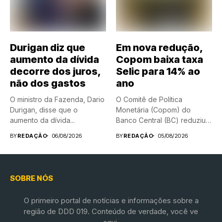
Durigan diz que
Em nova redução,
aumento da dívida
Copom baixa taxa
decorre dos juros,
Selic para 14% ao
não dos gastos
ano
O ministro da Fazenda, Dario
O Comitê de Política
Durigan, disse que o
Monetária (Copom) do
aumento da dívida...
Banco Central (BC) reduziu
nesta...
BY
REDAÇÃO
06/08/2026
BY
REDAÇÃO
05/08/2026
SOBRE NÓS
O primeiro portal de notícias e informações sobre a
região de DDD 019. Conteúdo de verdade, você ve