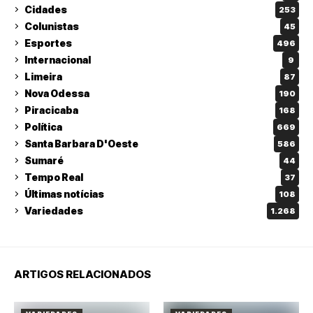
Cidades
253
Colunistas
45
Esportes
496
Internacional
9
Limeira
87
Nova Odessa
190
Piracicaba
168
Política
669
Santa Barbara D'Oeste
586
Sumaré
44
Tempo Real
37
Últimas notícias
108
Variedades
1.268
ARTIGOS RELACIONADOS