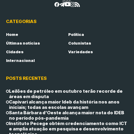
aqui.
CATEGORIAS
Home
Política
Últimas notícias
Colunistas
Cidades
Variedades
Internacional
POSTS RECENTES
Leilões de petróleo em outubro terão recorde de
áreas em disputa
Capivari alcança maior Ideb da história nos anos
iniciais; todas as escolas avançam
Santa Bárbara d’Oeste alcança maior nota do IDEB
no período pós-pandemia
Instituto Pecege obtém credenciamento como ICT
e amplia atuação em pesquisa e desenvolvimento