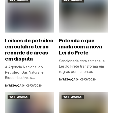
VARIEDADES
VARIEDADES
Leilões de petróleo
Entenda o que
em outubro terão
muda com a nova
recorde de áreas
Lei do Frete
em disputa
Sancionada esta semana, a
Lei do Frete transforma em
A Agência Nacional do
regras permanentes
Petróleo, Gás Natural e
medidas...
Biocombustíveis
BY
REDAÇÃO
06/08/2026
(ANP) afirmou nesta quinta-
BY
REDAÇÃO
06/08/2026
feira...
VARIEDADES
VARIEDADES