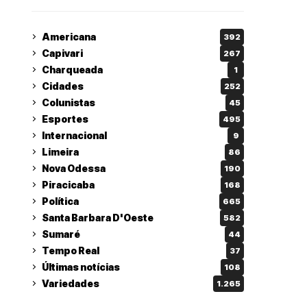
Americana
392
Capivari
267
Charqueada
1
Cidades
252
Colunistas
45
Esportes
495
Internacional
9
Limeira
86
Nova Odessa
190
Piracicaba
168
Política
665
Santa Barbara D'Oeste
582
Sumaré
44
Tempo Real
37
Últimas notícias
108
Variedades
1.265