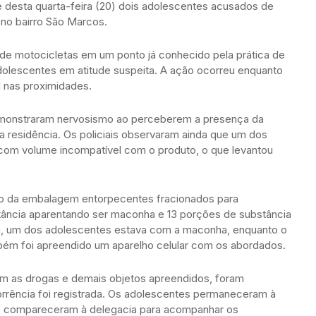
e desta quarta-feira (20) dois adolescentes acusados de
 no bairro São Marcos.
 de motocicletas em um ponto já conhecido pela prática de
adolescentes em atitude suspeita. A ação ocorreu enquanto
l nas proximidades.
emonstraram nervosismo ao perceberem a presença da
 residência. Os policiais observaram ainda que um dos
com volume incompatível com o produto, o que levantou
ro da embalagem entorpecentes fracionados para
ância aparentando ser maconha e 13 porções de substância
a, um dos adolescentes estava com a maconha, enquanto o
ambém foi apreendido um aparelho celular com os abordados.
om as drogas e demais objetos apreendidos, foram
orrência foi registrada. Os adolescentes permaneceram à
s compareceram à delegacia para acompanhar os