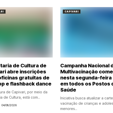
ARI
CAPIVARI
taria de Cultura de
Campanha Nacional 
ari abre inscrições
Multivacinação com
oficinas gratuitas de
nesta segunda-feira 
op e flashback dance
em todos os Postos 
Saúde
tura de Capivari, por meio da
a de Cultura, está com...
Iniciativa busca atualizar a cart
vacinação de crianças e adole
04/08/2026
menores...