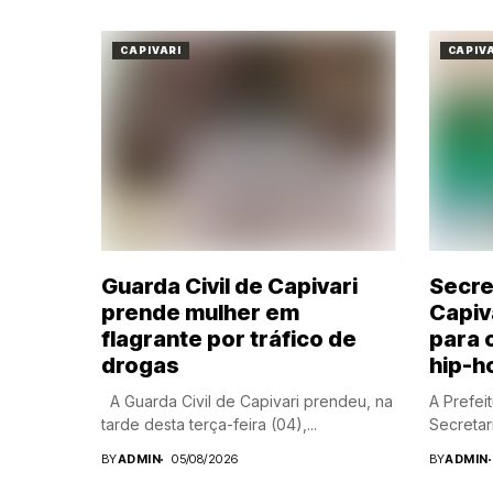
CAPIVARI
CAPIV
Guarda Civil de Capivari
Secre
prende mulher em
Capiv
flagrante por tráfico de
para 
drogas
hip-h
A Guarda Civil de Capivari prendeu, na
A Prefei
tarde desta terça-feira (04),...
Secretari
BY
ADMIN
05/08/2026
BY
ADMIN