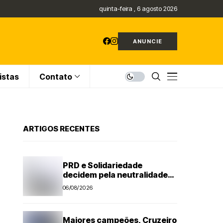
quinta-feira , 6 agosto 2026
ANUNCIE
istas
Contato
ARTIGOS RECENTES
PRD e Solidariedade
decidem pela neutralidade
na eleição presidencial
06/08/2026
Maiores campeões, Cruzeiro