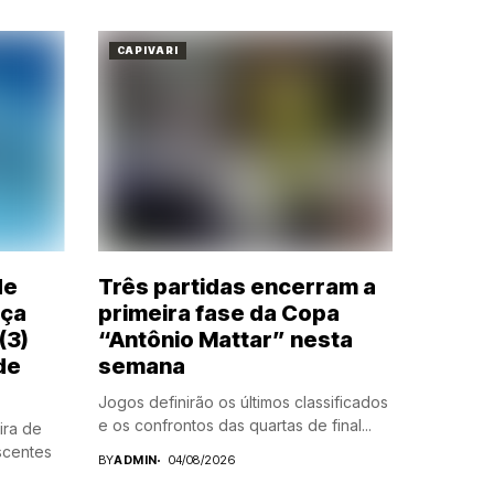
CAPIVARI
de
Três partidas encerram a
eça
primeira fase da Copa
(3)
“Antônio Mattar” nesta
de
semana
Jogos definirão os últimos classificados
e os confrontos das quartas de final...
eira de
scentes
BY
ADMIN
04/08/2026