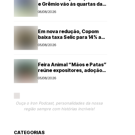
e Grêmio vão às quartas da
Copa do Brasil
06/08/2026
Em nova redução, Copom
baixa taxa Selic para 14% ao
ano
05/08/2026
Feira Animal “Mãos e Patas”
reúne expositores, adoção
de pets e microchipagem
05/08/2026
gratuita neste sábado em
Santa Bárbara d’Oeste
Ouça o Iron Podcast, personalidades da nossa
região sempre com histórias incríveis!
CATEGORIAS