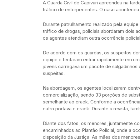
A Guarda Civil de Capivari apreendeu na tard
tráfico de entorpecentes. O caso aconteceu
Durante patrulhamento realizado pela equipe
tráfico de drogas, policiais abordaram dois 
os agentes atendiam outra ocorrência policia
De acordo com os guardas, os suspeitos d
equipe e tentaram entrar rapidamente em uma
jovens carregava um pacote de salgadinhos 
suspeitas.
Na abordagem, os agentes localizaram dent
comercialização, sendo 33 porções de subst
semelhante ao crack. Conforme a ocorrênci
outro portava o crack. Durante a revista, t
Diante dos fatos, os menores, juntamente c
encaminhados ao Plantão Policial, onde a oc
disposição da Justiça. As mães dos menore