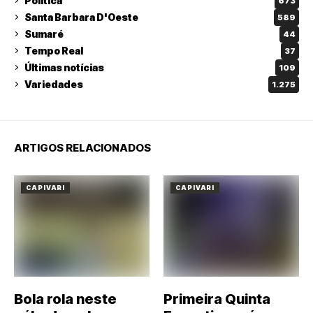
Política
673
Santa Barbara D'Oeste
589
Sumaré
44
Tempo Real
37
Últimas notícias
109
Variedades
1.275
ARTIGOS RELACIONADOS
CAPIVARI
CAPIVARI
Bola rola neste
Primeira Quinta