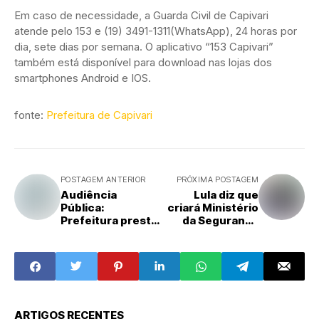
Em caso de necessidade, a Guarda Civil de Capivari
atende pelo 153 e (19) 3491-1311(WhatsApp), 24 horas por
dia, sete dias por semana. O aplicativo “153 Capivari”
também está disponível para download nas lojas dos
smartphones Android e IOS.
fonte:
Prefeitura de Capivari
POSTAGEM ANTERIOR
PRÓXIMA POSTAGEM
Audiência
Lula diz que
Pública:
criará Ministério
Prefeitura presta
da Segurança
contas do 1º
após Senado
quadrimestre
aprovar PEC
ARTIGOS RECENTES