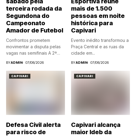
sábado pela
Esportiva reúne
terceira rodada da
mais de 1.500
Segundona do
pessoas em noite
Campeonato
histórica para
Amador de Futebol
Capivari
Confrontos prometem
Evento inédito transformou a
movimentar a disputa pelas
Praça Central e as ruas da
vagas nas semifinais A 2ª
cidade em...
Divisão...
BY
ADMIN
07/08/2026
BY
ADMIN
07/08/2026
CAPIVARI
CAPIVARI
Defesa Civil alerta
Capivari alcança
para risco de
maior Ideb da