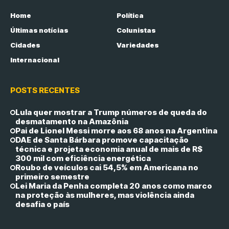
Home
Política
Últimas notícias
Colunistas
Cidades
Variedades
Internacional
POSTS RECENTES
Lula quer mostrar a Trump números de queda do
desmatamento na Amazônia
Pai de Lionel Messi morre aos 68 anos na Argentina
DAE de Santa Bárbara promove capacitação
técnica e projeta economia anual de mais de R$
300 mil com eficiência energética
Roubo de veículos cai 54,5% em Americana no
primeiro semestre
Lei Maria da Penha completa 20 anos como marco
na proteção às mulheres, mas violência ainda
desafia o país