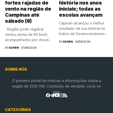
fortes rajadas de
história nos anos
vento na região de
iniciais; todas as
Campinas até
escolas avançam
sábado (8)
Capivari alcançou o melhor
resultado de sua história no
Região pode registrar
Índice de Desenvolvimento...
ventos acima de 80 km/h,
acompanhados por chuva...
BY
ADMIN
06/08/2026
BY
ADMIN
07/08/2026
SOBRE NÓS
O primeiro portal de notícias e informações sobre a
região de DDD 019. Conteúdo de verdade, você ve
aqui.
CATEGORIAS