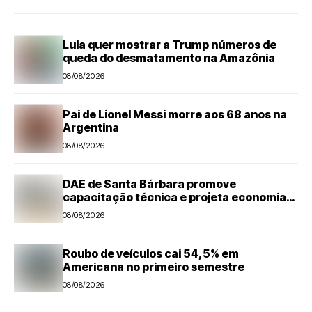
Lula quer mostrar a Trump números de
queda do desmatamento na Amazônia
08/08/2026
Pai de Lionel Messi morre aos 68 anos na
Argentina
08/08/2026
DAE de Santa Bárbara promove
capacitação técnica e projeta economia
anual de mais de R$ 300 mil com eficiência
08/08/2026
energética
Roubo de veículos cai 54,5% em
Americana no primeiro semestre
08/08/2026