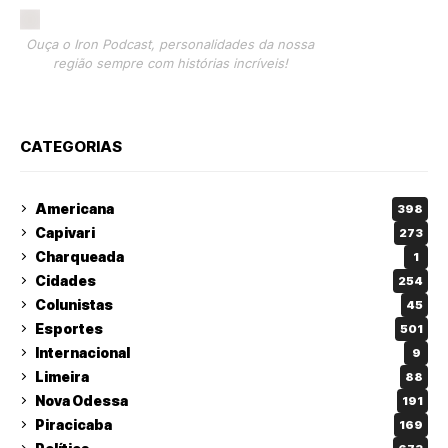
Ouça o Iron Podcast, personalidades da nossa
região sempre com histórias incríveis!
CATEGORIAS
Americana
398
Capivari
273
Charqueada
1
Cidades
254
Colunistas
45
Esportes
501
Internacional
9
Limeira
88
Nova Odessa
191
Piracicaba
169