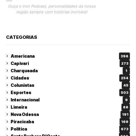
Ouça o Iron Podcast, personalidades da nossa
região sempre com histórias incríveis!
CATEGORIAS
Americana
398
Capivari
273
Charqueada
1
Cidades
254
Colunistas
45
Esportes
503
Internacional
9
Limeira
88
Nova Odessa
191
Piracicaba
169
Política
673