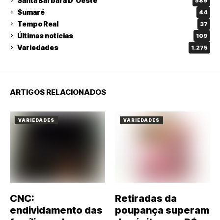
Santa Barbara D'Oeste
589
Sumaré
44
Tempo Real
37
Últimas notícias
109
Variedades
1.275
ARTIGOS RELACIONADOS
VARIEDADES
VARIEDADES
CNC:
Retiradas da
endividamento das
poupança superam