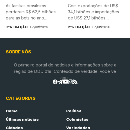
As famílias brasileiras
Com exportações de US$
perderam R$ 62,5 bilhões
34,1 bilhões e importações
para as bets no ano...
de US$ 27,1 bilhões,...
BY
REDAÇÃO
07/08/2026
BY
REDAÇÃO
07/08/2026
SOBRE NÓS
O primeiro portal de notícias e informações sobre a
região de DDD 019. Conteúdo de verdade, você ve
aqui.
CATEGORIAS
Home
Política
Últimas notícias
Colunistas
Cidades
Variedades