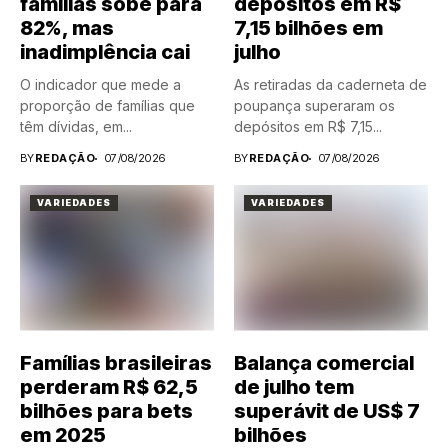
famílias sobe para
depósitos em R$
82%, mas
7,15 bilhões em
inadimplência cai
julho
O indicador que mede a
As retiradas da caderneta de
proporção de famílias que
poupança superaram os
têm dívidas, em...
depósitos em R$ 7,15...
BY
REDAÇÃO
07/08/2026
BY
REDAÇÃO
07/08/2026
VARIEDADES
VARIEDADES
Famílias brasileiras
Balança comercial
perderam R$ 62,5
de julho tem
bilhões para bets
superávit de US$ 7
em 2025
bilhões