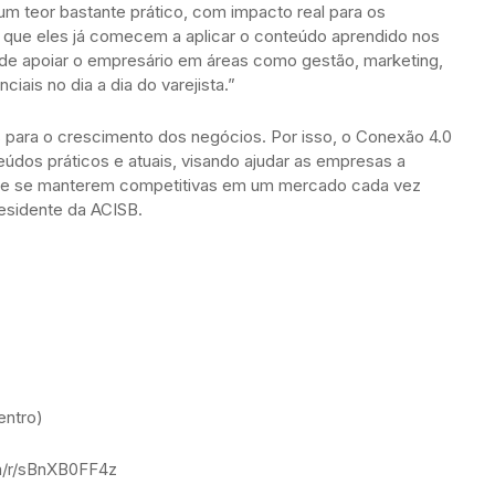
um teor bastante prático, com impacto real para os
é que eles já comecem a aplicar o conteúdo aprendido nos
de apoiar o empresário em áreas como gestão, marketing,
iais no dia a dia do varejista.”
 para o crescimento dos negócios. Por isso, o Conexão 4.0
údos práticos e atuais, visando ajudar as empresas a
 e se manterem competitivas em um mercado cada vez
esidente da ACISB.
entro)
om/r/sBnXB0FF4z