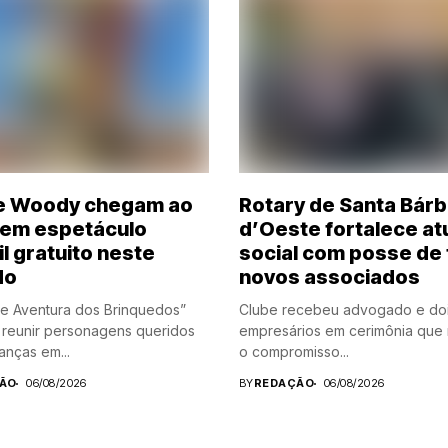
e Woody chegam ao
Rotary de Santa Bár
i em espetáculo
d’Oeste fortalece a
il gratuito neste
social com posse de 
do
novos associados
e Aventura dos Brinquedos”
Clube recebeu advogado e do
reunir personagens queridos
empresários em cerimônia que 
anças em...
o compromisso...
ÃO
06/08/2026
BY
REDAÇÃO
06/08/2026