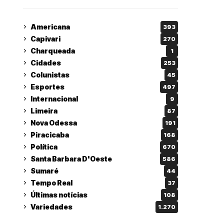
Americana
393
Capivari
270
Charqueada
1
Cidades
253
Colunistas
45
Esportes
497
Internacional
9
Limeira
87
Nova Odessa
191
Piracicaba
168
Política
670
Santa Barbara D'Oeste
586
Sumaré
44
Tempo Real
37
Últimas notícias
108
Variedades
1.270