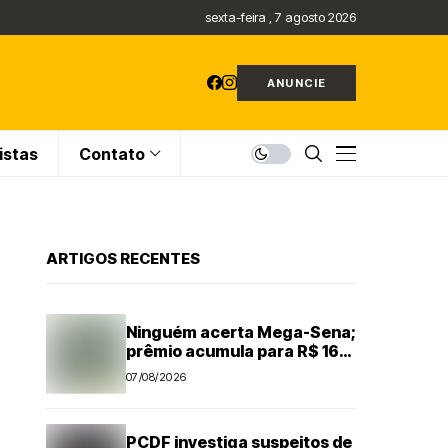
sexta-feira , 7 agosto 2026
ANUNCIE
istas
Contato
ARTIGOS RECENTES
Ninguém acerta Mega-Sena;
prêmio acumula para R$ 165
milhões
07/08/2026
PCDF investiga suspeitos de