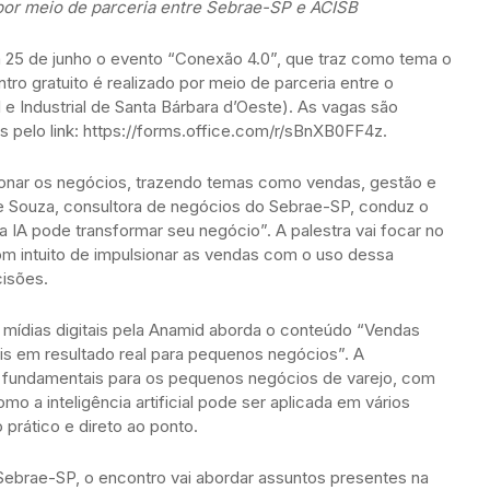
 por meio de parceria entre Sebrae-SP e ACISB
a 25 de junho o evento “Conexão 4.0”, que traz como tema o
ontro gratuito é realizado por meio de parceria entre o
 Industrial de Santa Bárbara d’Oeste). As vagas são
as pelo link: https://forms.office.com/r/sBnXB0FF4z.
ionar os negócios, trazendo temas como vendas, gestão e
 de Souza, consultora de negócios do Sebrae-SP, conduz o
 IA pode transformar seu negócio”. A palestra vai focar no
om intuito de impulsionar as vendas com o uso dessa
cisões.
m mídias digitais pela Anamid aborda o conteúdo “Vendas
ais em resultado real para pequenos negócios”. A
fundamentais para os pequenos negócios de varejo, com
o a inteligência artificial pode ser aplicada em vários
prático e direto ao ponto.
Sebrae-SP, o encontro vai abordar assuntos presentes na