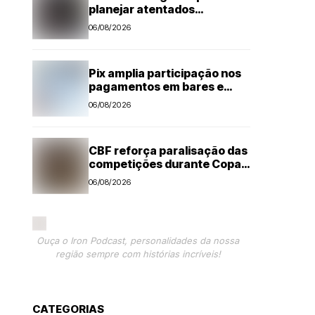
planejar atentados
no período eleitoral
06/08/2026
Pix amplia participação nos
pagamentos em bares e
restaurantes
06/08/2026
CBF reforça paralisação das
competições durante Copa
Feminina em 2027
06/08/2026
Ouça o Iron Podcast, personalidades da nossa
região sempre com histórias incríveis!
CATEGORIAS