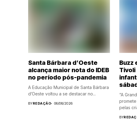
Santa Bárbara d’Oeste
Buzz 
alcança maior nota do IDEB
Tivol
no período pós-pandemia
infant
sába
A Educação Municipal de Santa Bárbara
d’Oeste voltou a se destacar no...
“A Grand
promete 
BY
REDAÇÃO
06/08/2026
pelas cri
BY
REDAÇ