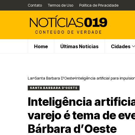
Contato
Termos de Uso
Política de Privacidade
Home
Últimas Notícias
Cidades
Lar
Santa Barbara D'Oeste
Inteligência artificial para impul
SANTA BARBARA D'OESTE
Inteligência artific
varejo é tema de ev
Bárbara d’Oeste