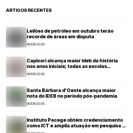
ARTIGOS RECENTES
Leilões de petróleo em outubro terão
recorde de áreas em disputa
06/08/2026
Capivari alcança maior Ideb da história
nos anos iniciais; todas as escolas
avançam
06/08/2026
Santa Bárbara d’Oeste alcança maior
nota do IDEB no período pós-pandemia
06/08/2026
Instituto Pecege obtém credenciamento
como ICT e amplia atuação em pesquisa e
desenvolvimento tecnológico