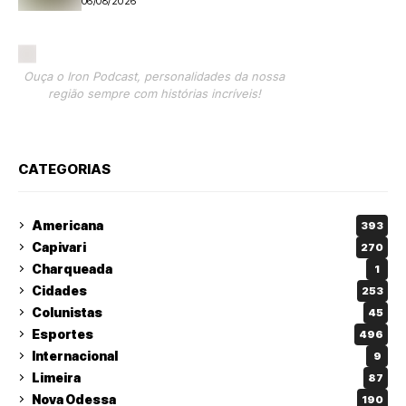
06/08/2026
Ouça o Iron Podcast, personalidades da nossa
região sempre com histórias incríveis!
CATEGORIAS
Americana
393
Capivari
270
Charqueada
1
Cidades
253
Colunistas
45
Esportes
496
Internacional
9
Limeira
87
Nova Odessa
190