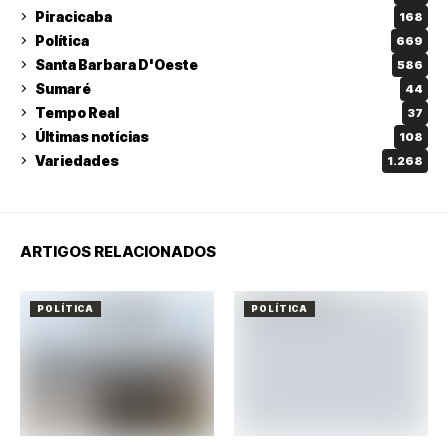
Piracicaba
168
Política
669
Santa Barbara D'Oeste
586
Sumaré
44
Tempo Real
37
Últimas notícias
108
Variedades
1.268
ARTIGOS RELACIONADOS
POLÍTICA
POLÍTICA