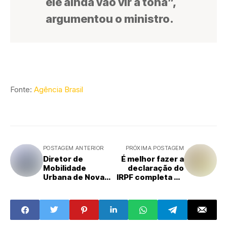
ele ainda vão vir à tona”,
argumentou o ministro.
Fonte:
Agência Brasil
POSTAGEM ANTERIOR
PRÓXIMA POSTAGEM
Diretor de
É melhor fazer a
Mobilidade
declaração do
Urbana de Nova
IRPF completa ou
Odessa participa
simplificada?
do 95º Fórum
Paulista em
Campinas