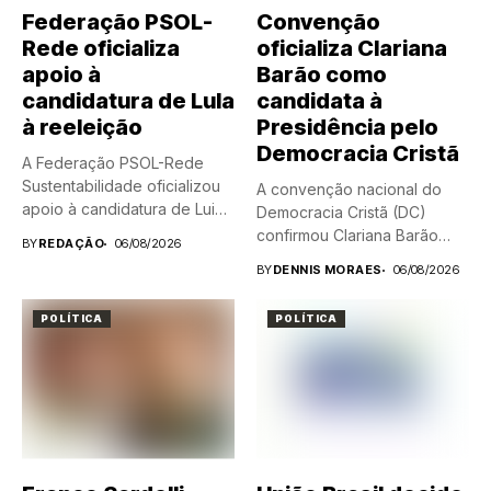
Federação PSOL-
Convenção
Rede oficializa
oficializa Clariana
apoio à
Barão como
candidatura de Lula
candidata à
à reeleição
Presidência pelo
Democracia Cristã
A Federação PSOL-Rede
Sustentabilidade oficializou
A convenção nacional do
apoio à candidatura de Luiz
Democracia Cristã (DC)
Inácio Lula...
confirmou Clariana Barão
BY
REDAÇÃO
06/08/2026
como candidata...
BY
DENNIS MORAES
06/08/2026
POLÍTICA
POLÍTICA