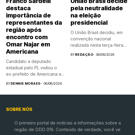
Franco Sardelli
União Brasil decide
destaca
pela neutralidade
importância de
na eleição
representantes da
presidencial
região após
O União Brasil decidiu, em
encontro com
convenção nacional
Omar Najar em
realizada nesta terça-feira
Americana
(4) adotar...
BY
REDAÇÃO
06/08/2026
Candidato a deputado
estadual pelo PL visitou o
ex-prefeito de Americana e...
BY
DENNIS MORAES
06/08/2026
SOBRE NÓS
O primeiro portal de notícias e informações sobre a
região de DDD 019. Conteúdo de verdade, você ve