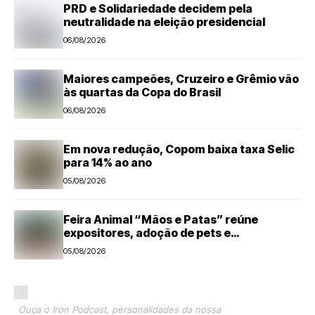
PRD e Solidariedade decidem pela
neutralidade na eleição presidencial
06/08/2026
Maiores campeões, Cruzeiro e Grêmio vão
às quartas da Copa do Brasil
06/08/2026
Em nova redução, Copom baixa taxa Selic
para 14% ao ano
05/08/2026
Feira Animal “Mãos e Patas” reúne
expositores, adoção de pets e
microchipagem gratuita neste sábado em
05/08/2026
Santa Bárbara d’Oeste
Ouça o Iron Podcast, personalidades da nossa