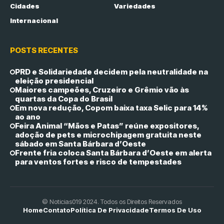
Cidades
Variedades
Internacional
POSTS RECENTES
PRD e Solidariedade decidem pela neutralidade na
eleição presidencial
Maiores campeões, Cruzeiro e Grêmio vão às
quartas da Copa do Brasil
Em nova redução, Copom baixa taxa Selic para 14%
ao ano
Feira Animal “Mãos e Patas” reúne expositores,
adoção de pets e microchipagem gratuita neste
sábado em Santa Bárbara d’Oeste
Frente fria coloca Santa Bárbara d’Oeste em alerta
para ventos fortes e risco de tempestades
© Noticias019 2024. Todos os Direitos Reservados
Home
Contato
Política De Privacidade
Termos De Uso