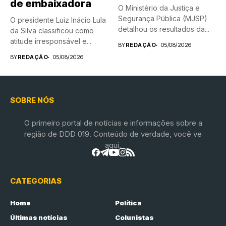
de embaixadora
O Ministério da Justiça e
Segurança Pública (MJSP)
O presidente Luiz Inácio Lula
detalhou os resultados da...
da Silva classificou como
atitude irresponsável e...
BY
REDAÇÃO
05/08/2026
BY
REDAÇÃO
05/08/2026
SOBRE NÓS
O primeiro portal de notícias e informações sobre a
região de DDD 019. Conteúdo de verdade, você ve
aqui.
CATEGORIAS
Home
Política
Últimas notícias
Colunistas