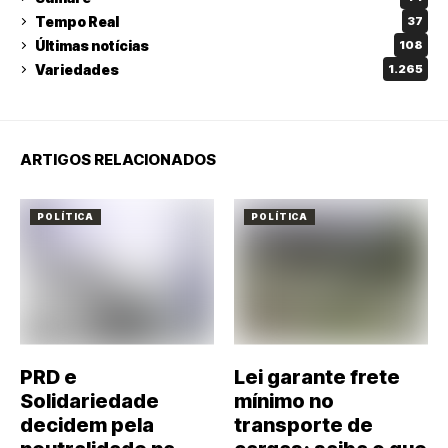
Tempo Real
37
Últimas notícias
108
Variedades
1.265
ARTIGOS RELACIONADOS
POLÍTICA
POLÍTICA
PRD e
Lei garante frete
Solidariedade
mínimo no
decidem pela
transporte de