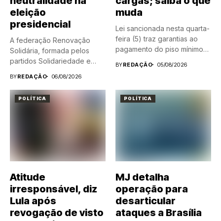
neutralidade na
cargas; saiba o que
eleição
muda
presidencial
Lei sancionada nesta quarta-
feira (5) traz garantias ao
A federação Renovação
pagamento do piso mínimo
Solidária, formada pelos
do...
partidos Solidariedade e
BY
REDAÇÃO
05/08/2026
Partido da Renovação...
BY
REDAÇÃO
06/08/2026
POLÍTICA
POLÍTICA
Atitude
MJ detalha
irresponsável, diz
operação para
Lula após
desarticular
revogação de visto
ataques a Brasília