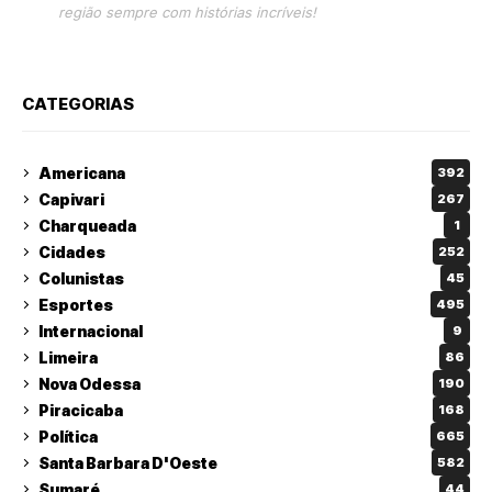
região sempre com histórias incríveis!
CATEGORIAS
Americana
392
Capivari
267
Charqueada
1
Cidades
252
Colunistas
45
Esportes
495
Internacional
9
Limeira
86
Nova Odessa
190
Piracicaba
168
Política
665
Santa Barbara D'Oeste
582
Sumaré
44