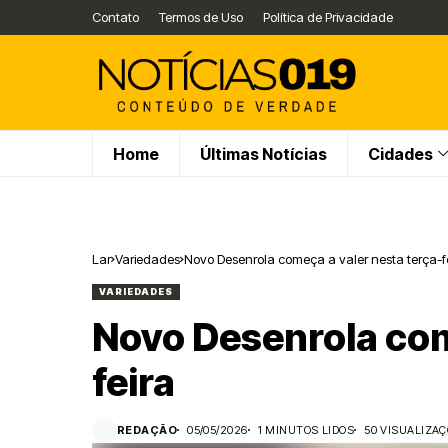
Contato
Termos de Uso
Política de Privacidade
Home
Últimas Notícias
Cidades
Lar
Variedades
Novo Desenrola começa a valer nesta terça-f
VARIEDADES
Novo Desenrola com
feira
REDAÇÃO
05/05/2026
1 MINUTOS LIDOS
50 VISUALIZA