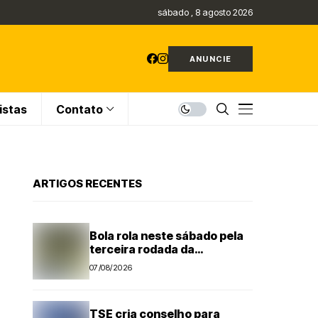
sábado , 8 agosto 2026
ANUNCIE
istas
Contato
ARTIGOS RECENTES
Bola rola neste sábado pela
terceira rodada da
Segundona do Campeonato
07/08/2026
Amador de Futebol
TSE cria conselho para