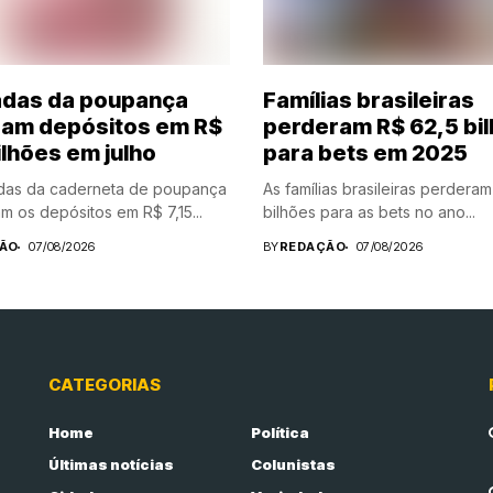
adas da poupança
Famílias brasileiras
am depósitos em R$
perderam R$ 62,5 bi
ilhões em julho
para bets em 2025
adas da caderneta de poupança
As famílias brasileiras perdera
m os depósitos em R$ 7,15...
bilhões para as bets no ano...
ÃO
07/08/2026
BY
REDAÇÃO
07/08/2026
CATEGORIAS
Home
Política
Últimas notícias
Colunistas