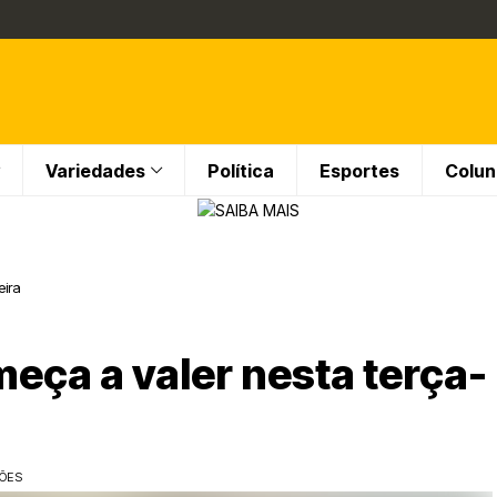
Variedades
Política
Esportes
Colun
eira
eça a valer nesta terça-
ÇÕES