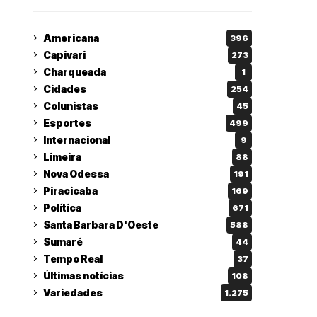
Americana
396
Capivari
273
Charqueada
1
Cidades
254
Colunistas
45
Esportes
499
Internacional
9
Limeira
88
Nova Odessa
191
Piracicaba
169
Política
671
Santa Barbara D'Oeste
588
Sumaré
44
Tempo Real
37
Últimas notícias
108
Variedades
1.275