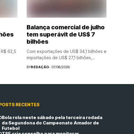
Balança comercial de julho
lhões
tem superávit de US$ 7
bilhões
m R$ 62,5
Com exportações de US$ 34,1 bilhões e
importações de US$ 27,1 bilhões,...
BY
REDAÇÃO
07/08/2026
POSTS RECENTES
Bola rola neste sábado pela terceira rodada
da Segundona do Campeonato Amador de
Futebol
TSE cria conselho para monitorar