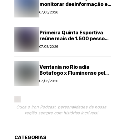
monitorar desinformação e
IA nas eleições
07/08/2026
Primeira Quinta Esportiva
reúne mais de 1.500 pessoas
em noite histórica para
07/08/2026
Capivari
Ventania no Rio adia
Botafogo x Fluminense pelo
Brasileirão Feminino
07/08/2026
Ouça o Iron Podcast, personalidades da nossa
região sempre com histórias incríveis!
CATEGORIAS