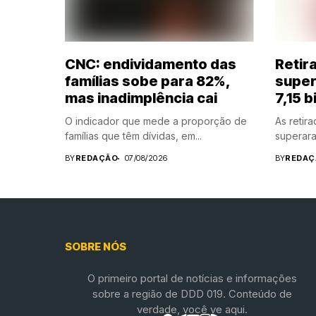
CNC: endividamento das
Retir
famílias sobe para 82%,
super
mas inadimplência cai
7,15 b
O indicador que mede a proporção de
As retir
famílias que têm dívidas, em...
superara
BY
REDAÇÃO
07/08/2026
BY
REDAÇ
SOBRE NÓS
O primeiro portal de notícias e informações
sobre a região de DDD 019. Conteúdo de
verdade, você ve aqui.