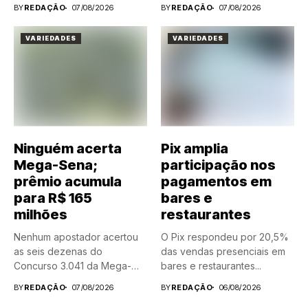
BY
REDAÇÃO
07/08/2026
BY
REDAÇÃO
07/08/2026
VARIEDADES
VARIEDADES
Ninguém acerta
Pix amplia
Mega-Sena;
participação nos
prêmio acumula
pagamentos em
para R$ 165
bares e
milhões
restaurantes
Nenhum apostador acertou
O Pix respondeu por 20,5%
as seis dezenas do
das vendas presenciais em
Concurso 3.041 da Mega-
bares e restaurantes...
Sena, realizado nesta...
BY
REDAÇÃO
07/08/2026
BY
REDAÇÃO
06/08/2026