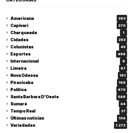
Americana
393
Capivari
270
Charqueada
1
Cidades
253
Colunistas
45
Esportes
498
Internacional
9
Limeira
87
Nova Odessa
191
Piracicaba
168
Política
670
Santa Barbara D'Oeste
586
Sumaré
44
Tempo Real
37
Últimas notícias
108
Variedades
1.272