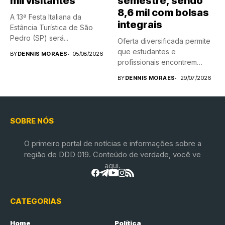
mil visitantes
semestre, sendo
8,6 mil com bolsas
A 13ª Festa Italiana da
integrais
Estância Turística de São
Pedro (SP) será...
Oferta diversificada permite
que estudantes e
BY
DENNIS MORAES
05/08/2026
profissionais encontrem
novas possibilidades de
BY
DENNIS MORAES
29/07/2026
aprendizado...
SOBRE NÓS
O primeiro portal de notícias e informações sobre a
região de DDD 019. Conteúdo de verdade, você ve
aqui.
CATEGORIAS
Home
Política