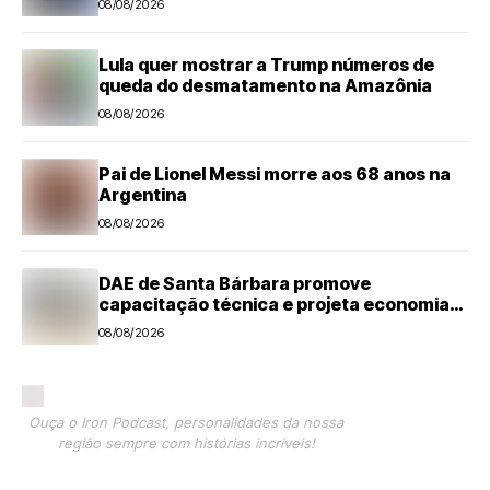
08/08/2026
Lula quer mostrar a Trump números de
queda do desmatamento na Amazônia
08/08/2026
Pai de Lionel Messi morre aos 68 anos na
Argentina
08/08/2026
DAE de Santa Bárbara promove
capacitação técnica e projeta economia
anual de mais de R$ 300 mil com eficiência
08/08/2026
energética
Ouça o Iron Podcast, personalidades da nossa
região sempre com histórias incríveis!