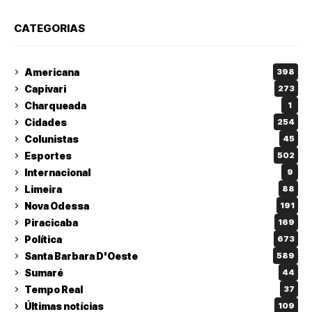
CATEGORIAS
Americana
398
Capivari
273
Charqueada
1
Cidades
254
Colunistas
45
Esportes
502
Internacional
9
Limeira
88
Nova Odessa
191
Piracicaba
169
Política
673
Santa Barbara D'Oeste
589
Sumaré
44
Tempo Real
37
Últimas notícias
109