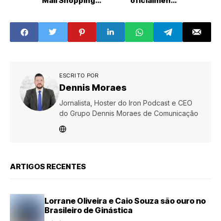
Mall Shopping
oficialmente
concorrem a
gestão do Parque
carro zero km a
Tecnológico de
partir de R$ 100
Piracicaba em
em compras
cerimônia com
autoridades e
sociedade
ESCRITO POR
Dennis Moraes
Jornalista, Hoster do Iron Podcast e CEO
do Grupo Dennis Moraes de Comunicação
ARTIGOS RECENTES
Lorrane Oliveira e Caio Souza são ouro no
Brasileiro de Ginástica