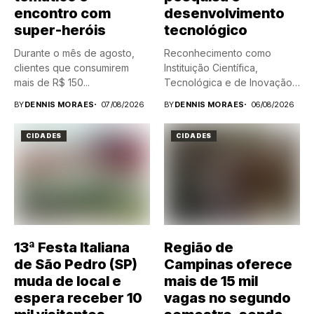
encontro com
desenvolvimento
super-heróis
tecnológico
Durante o mês de agosto,
Reconhecimento como
clientes que consumirem
Instituição Científica,
mais de R$ 150...
Tecnológica e de Inovação
(ICT) abre novas
BY
DENNIS MORAES
07/08/2026
BY
DENNIS MORAES
06/08/2026
oportunidades...
CIDADES
CIDADES
13ª Festa Italiana
Região de
de São Pedro (SP)
Campinas oferece
muda de local e
mais de 15 mil
espera receber 10
vagas no segundo