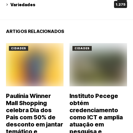
Variedades
1.275
ARTIGOS RELACIONADOS
CIDADES
CIDADES
Paulínia Winner
Instituto Pecege
Mall Shopping
obtém
celebra Dia dos
credenciamento
Pais com 50% de
como ICT e amplia
desconto em jantar
atuação em
temático e
pesquisa e