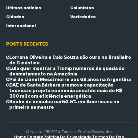
Últimas notícias
Colunistas
Cidades
Variedades
Internacional
POSTS RECENTES
Lorrane Oliveira e Caio Souza são ouro no Brasileiro
de Ginástica
Lula quer mostrar a Trump números de queda do
desmatamento na Amazônia
Pai de Lionel Messi morre aos 68 anos na Argentina
DAE de Santa Bárbara promove capacitação
técnica e projeta economia anual de mais de R$
300 mil com eficiência energética
Roubo de veículos cai 54,5% em Americana no
primeiro semestre
© Noticias019 2024. Todos os Direitos Reservados
Home
Contato
Política De Privacidade
Termos De Uso