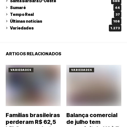
Santa Barbara D'Oeste
586
Sumaré
44
Tempo Real
37
Últimas notícias
108
Variedades
1.273
ARTIGOS RELACIONADOS
VARIEDADES
VARIEDADES
Famílias brasileiras
Balança comercial
perderam R$ 62,5
de julho tem