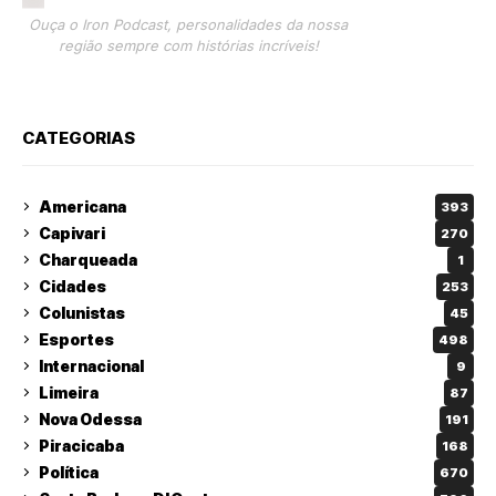
Ouça o Iron Podcast, personalidades da nossa
região sempre com histórias incríveis!
CATEGORIAS
Americana
393
Capivari
270
Charqueada
1
Cidades
253
Colunistas
45
Esportes
498
Internacional
9
Limeira
87
Nova Odessa
191
Piracicaba
168
Política
670