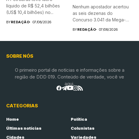
líquido de R$ 52,4 bilhões
Nenhum apostador acertou
(US$ 10,4 bilhões) no...
as seis dezenas do
Concurso 3.041 da Mega-
BY
REDAÇÃO
07/08/2026
Sena, realizado nesta...
BY
REDAÇÃO
07/08/2026
SOBRE NÓS
O primeiro portal de notícias e informações sobre a
região de DDD 019. Conteúdo de verdade, você ve
aqui.
CATEGORIAS
Home
Política
Últimas notícias
Colunistas
Cidades
Variedades