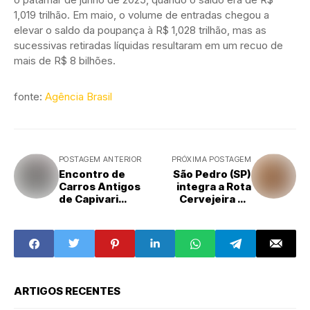
1,019 trilhão. Em maio, o volume de entradas chegou a
elevar o saldo da poupança à R$ 1,028 trilhão, mas as
sucessivas retiradas líquidas resultaram em um recuo de
mais de R$ 8 bilhões.
fonte:
Agência Brasil
POSTAGEM ANTERIOR
PRÓXIMA POSTAGEM
Encontro de
São Pedro (SP)
Carros Antigos
integra a Rota
de Capivari
Cervejeira do
começa nesta
Estado de São
quarta-feira com
Paulo com
a meta de ser o
cerveja artesanal
maior da história
feita de jaracatiá
de Capivari
ARTIGOS RECENTES