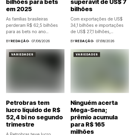
bilhões para bets
superávit de US$ 7
em 2025
bilhões
As famílias brasileiras
Com exportações de US$
perderam R$ 62,5 bilhões
34,1 bilhões e importações
para as bets no ano...
de US$ 27,1 bilhões,...
BY
REDAÇÃO
07/08/2026
BY
REDAÇÃO
07/08/2026
VARIEDADES
VARIEDADES
Petrobras tem
Ninguém acerta
lucro líquido de R$
Mega-Sena;
52,4 bi no segundo
prêmio acumula
trimestre
para R$ 165
milhões
A Petrobras teve lucro