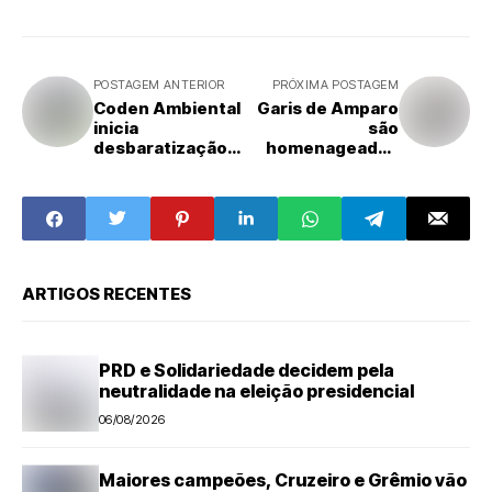
POSTAGEM ANTERIOR
PRÓXIMA POSTAGEM
Coden Ambiental
Garis de Amparo
inicia
são
desbaratização
homenageados
de 2.400 poços
na Câmara de
de visita em Nova
Vereadores
Odessa
ARTIGOS RECENTES
PRD e Solidariedade decidem pela
neutralidade na eleição presidencial
06/08/2026
Maiores campeões, Cruzeiro e Grêmio vão