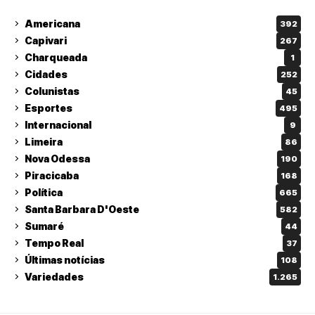
Americana
392
Capivari
267
Charqueada
1
Cidades
252
Colunistas
45
Esportes
495
Internacional
9
Limeira
86
Nova Odessa
190
Piracicaba
168
Política
665
Santa Barbara D'Oeste
582
Sumaré
44
Tempo Real
37
Últimas notícias
108
Variedades
1.265