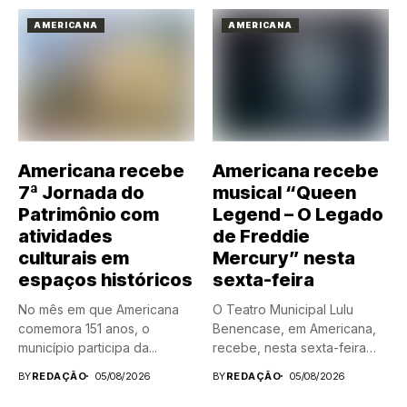
AMERICANA
AMERICANA
Americana recebe
Americana recebe
7ª Jornada do
musical “Queen
Patrimônio com
Legend – O Legado
atividades
de Freddie
culturais em
Mercury” nesta
espaços históricos
sexta-feira
No mês em que Americana
O Teatro Municipal Lulu
comemora 151 anos, o
Benencase, em Americana,
município participa da...
recebe, nesta sexta-feira
(7), às...
BY
REDAÇÃO
05/08/2026
BY
REDAÇÃO
05/08/2026