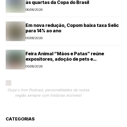
às quartas da Copa do Brasil
06/08/2026
Em nova redução, Copom baixa taxa Selic
para 14% ao ano
05/08/2026
Feira Animal “Mãos e Patas” reúne
expositores, adoção de pets e
microchipagem gratuita neste sábado em
05/08/2026
Santa Bárbara d’Oeste
Ouça o Iron Podcast, personalidades da nossa
região sempre com histórias incríveis!
CATEGORIAS