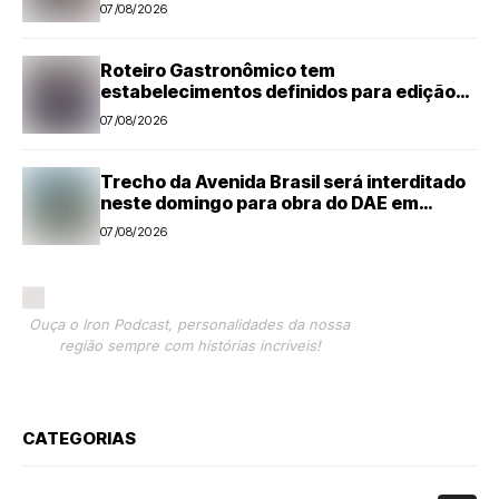
Estação Cultural de Santa Bárbara
07/08/2026
Roteiro Gastronômico tem
estabelecimentos definidos para edição
de 2026
07/08/2026
Trecho da Avenida Brasil será interditado
neste domingo para obra do DAE em
Americana
07/08/2026
Ouça o Iron Podcast, personalidades da nossa
região sempre com histórias incríveis!
CATEGORIAS