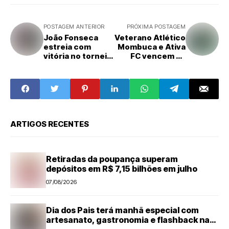
POSTAGEM ANTERIOR
PRÓXIMA POSTAGEM
João Fonseca
Veterano Atlético
estreia com
Mombuca e Ativa
vitória no torneio
FC vencem na
de Roland Garros
segunda rodada
do Campeonato
Veterano de
Futebol Amador
ARTIGOS RECENTES
Retiradas da poupança superam
depósitos em R$ 7,15 bilhões em julho
07/08/2026
Dia dos Pais terá manhã especial com
artesanato, gastronomia e flashback na