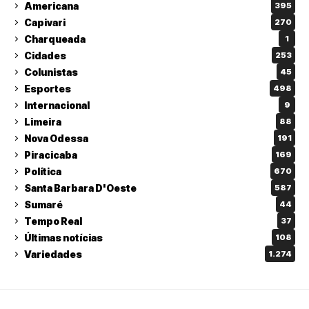
Americana
395
Capivari
270
Charqueada
1
Cidades
253
Colunistas
45
Esportes
498
Internacional
9
Limeira
88
Nova Odessa
191
Piracicaba
169
Política
670
Santa Barbara D'Oeste
587
Sumaré
44
Tempo Real
37
Últimas notícias
108
Variedades
1.274