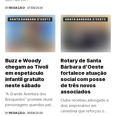
BY
REDAÇÃO
07/08/2026
SANTA BARBARA D'OESTE
SANTA BARBARA D'OESTE
Buzz e Woody
Rotary de Santa
chegam ao Tivoli
Bárbara d’Oeste
em espetáculo
fortalece atuação
infantil gratuito
social com posse
neste sábado
de três novos
associados
“A Grande Aventura dos
Brinquedos” promete reunir
Clube recebeu advogado e
personagens queridos pelas
dois empresários em
crianças em...
cerimônia que reforçou o
BY
REDAÇÃO
06/08/2026