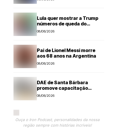
Lula quer mostrar a Trump
números de queda do
desmatamento na Amazônia
08/08/2026
Pai de Lionel Messi morre
aos 68 anos na Argentina
08/08/2026
DAE de Santa Bárbara
promove capacitação
técnica e projeta economia
08/08/2026
anual de mais de R$ 300 mil
com eficiência energética
Ouça o Iron Podcast, personalidades da nossa
região sempre com histórias incríveis!