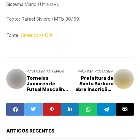
Sistema Viário (Utransv).
Texto: Rafael Siviero (MTb 88.159)
Fonte:
Americana ON
POSTAGEM ANTERIOR
PRÓXIMA POSTAGEM
Torneios
Prefeitura de
Juniores de
Santa Bárbara
Futsal Masculino
abre inscrições
tem sua
para Colônia de
continuidade
Férias com
nesta terça-feira
atividades
(30)
gratuitas para
crianças da Rede
Municipal
ARTIGOS RECENTES