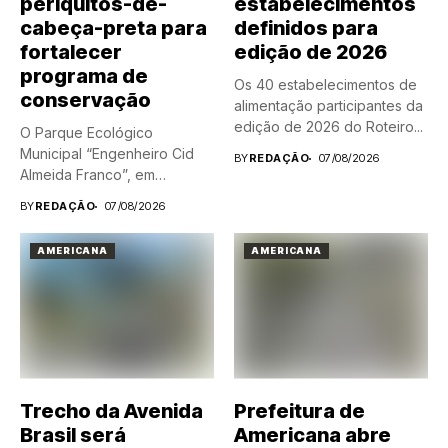
periquitos-de-
estabelecimentos
cabeça-preta para
definidos para
fortalecer
edição de 2026
programa de
Os 40 estabelecimentos de
conservação
alimentação participantes da
edição de 2026 do Roteiro...
O Parque Ecológico
Municipal “Engenheiro Cid
BY
REDAÇÃO
07/08/2026
Almeida Franco”, em
Americana, ganhou dois...
BY
REDAÇÃO
07/08/2026
AMERICANA
AMERICANA
Trecho da Avenida
Prefeitura de
Brasil será
Americana abre