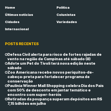
Home
Política
Últimas notícias
Colunistas
Cidades
Variedades
Internacional
POSTS RECENTES
Defesa Civil alerta para risco de fortes rajadas de
vento na região de Campinas até sábado (8)
Adote um Pet do Tivoli terá nova edição neste
sábado
Zoo Americana recebe novos periquitos-de-
cabeça-preta para fortalecer programa de
conservação
Paulínia Winner Mall Shopping celebra Dia dos Pais
com 50% de desconto em jantar temático e
encontro com super-heróis
Retiradas da poupança superam depósitos em R$
7,15 bilhões em julho