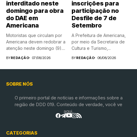
interditado neste
inscrições para
domingo para obra
participação no
do DAE em
Desfile de 7 de
Americana
Setembro
Motoristas que circulam por
A Prefeitura de Americana,
Americana devem redobrar a
por meio da Secretaria de
atenção neste domingo (9)....
Cultura e Turismo,...
BY
REDAÇÃO
07/08/2026
BY
REDAÇÃO
06/08/2026
SOBRE NÓS
O primeiro portal de notícias e informações sobre a
região de DDD 019. Conteúdo de verdade, você ve
aqui.
CATEGORIAS