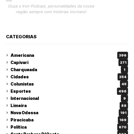
Ouça o Iron Podcast, personalidades da nossa
região sempre com histórias incríveis!
CATEGORIAS
Americana
396
Capivari
271
Charqueada
1
Cidades
254
Colunistas
45
Esportes
498
Internacional
9
Limeira
88
Nova Odessa
191
Piracicaba
169
Política
670