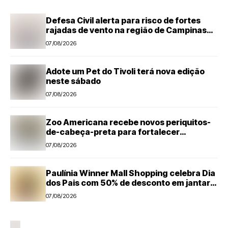
Defesa Civil alerta para risco de fortes
rajadas de vento na região de Campinas
até sábado (8)
07/08/2026
Adote um Pet do Tivoli terá nova edição
neste sábado
07/08/2026
Zoo Americana recebe novos periquitos-
de-cabeça-preta para fortalecer
programa de conservação
07/08/2026
Paulínia Winner Mall Shopping celebra Dia
dos Pais com 50% de desconto em jantar
temático e encontro com super-heróis
07/08/2026