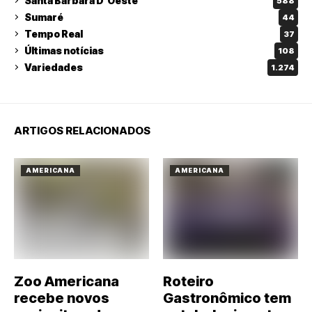
Santa Barbara D'Oeste
588
Sumaré
44
Tempo Real
37
Últimas notícias
108
Variedades
1.274
ARTIGOS RELACIONADOS
AMERICANA
AMERICANA
Zoo Americana
Roteiro
recebe novos
Gastronômico tem