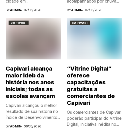
cidade em...
acompanhados por chuva...
BY
ADMIN
07/08/2026
BY
ADMIN
07/08/2026
CAPIVARI
CAPIVARI
Capivari alcança
“Vitrine Digital”
maior Ideb da
oferece
história nos anos
capacitações
iniciais; todas as
gratuitas a
escolas avançam
comerciantes de
Capivari
Capivari alcançou o melhor
resultado de sua história no
Os comerciantes de Capivari
Índice de Desenvolvimento...
poderão participar do Vitrine
Digital, iniciativa inédita no...
BY
ADMIN
06/08/2026