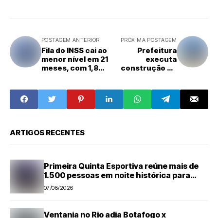
POSTAGEM ANTERIOR
PRÓXIMA POSTAGEM
Fila do INSS cai ao
Prefeitura
menor nível em 21
executa
meses, com 1,8
construção de
milhão de
sarjetão na Rua
pedidos
Limeira
ARTIGOS RECENTES
Primeira Quinta Esportiva reúne mais de
1.500 pessoas em noite histórica para
Capivari
07/08/2026
Ventania no Rio adia Botafogo x