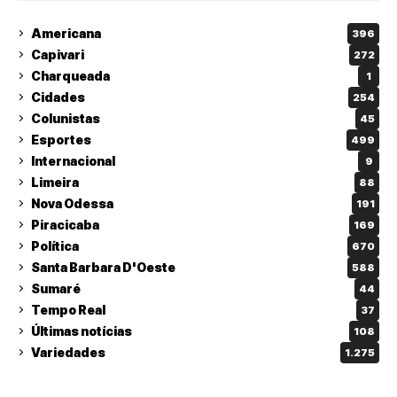
Americana
396
Capivari
272
Charqueada
1
Cidades
254
Colunistas
45
Esportes
499
Internacional
9
Limeira
88
Nova Odessa
191
Piracicaba
169
Política
670
Santa Barbara D'Oeste
588
Sumaré
44
Tempo Real
37
Últimas notícias
108
Variedades
1.275