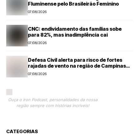
Fluminense pelo Brasileirão Feminino
07/08/2026
CNC: endividamento das famílias sobe
para 82%, mas inadimplência cai
07/08/2026
Defesa Civil alerta para risco de fortes
rajadas de vento na região de Campinas
até sábado (8)
07/08/2026
Ouça o Iron Podcast, personalidades da nossa
região sempre com histórias incríveis!
CATEGORIAS