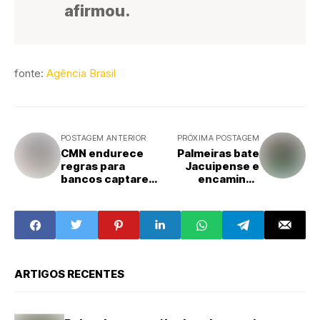
afirmou.
fonte:
Agência Brasil
POSTAGEM ANTERIOR
PRÓXIMA POSTAGEM
CMN endurece
Palmeiras bate
regras para
Jacuipense e
bancos captarem
encaminha
recursos com
classificação na
garantia do FGC
Copa do Brasil
ARTIGOS RECENTES