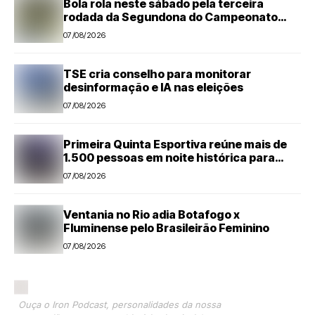
Bola rola neste sábado pela terceira
rodada da Segundona do Campeonato
Amador de Futebol
07/08/2026
TSE cria conselho para monitorar
desinformação e IA nas eleições
07/08/2026
Primeira Quinta Esportiva reúne mais de
1.500 pessoas em noite histórica para
Capivari
07/08/2026
Ventania no Rio adia Botafogo x
Fluminense pelo Brasileirão Feminino
07/08/2026
Ouça o Iron Podcast, personalidades da nossa