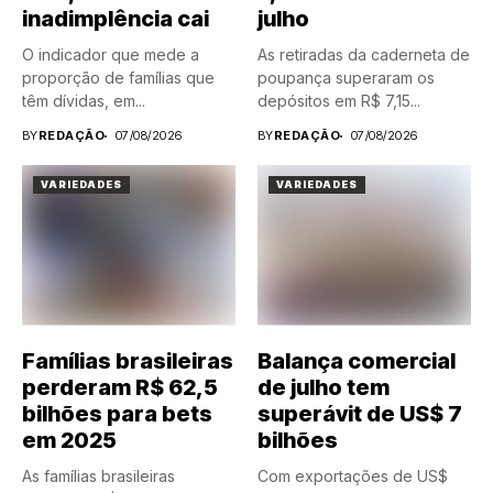
inadimplência cai
julho
O indicador que mede a
As retiradas da caderneta de
proporção de famílias que
poupança superaram os
têm dívidas, em...
depósitos em R$ 7,15...
BY
REDAÇÃO
07/08/2026
BY
REDAÇÃO
07/08/2026
VARIEDADES
VARIEDADES
Famílias brasileiras
Balança comercial
perderam R$ 62,5
de julho tem
bilhões para bets
superávit de US$ 7
em 2025
bilhões
As famílias brasileiras
Com exportações de US$