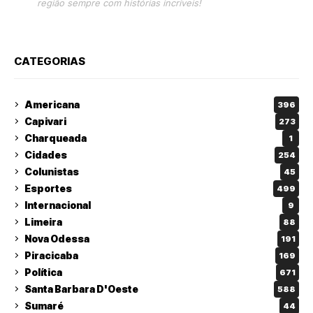
região sempre com histórias incríveis!
CATEGORIAS
Americana
396
Capivari
273
Charqueada
1
Cidades
254
Colunistas
45
Esportes
499
Internacional
9
Limeira
88
Nova Odessa
191
Piracicaba
169
Política
671
Santa Barbara D'Oeste
588
Sumaré
44