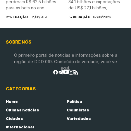
perderam R$ 62,5 bilhões
34,1 bilhões e importações
para as bets no ano...
de US$ 27,1 bilhões,...
BY
REDAÇÃO
07/08/2026
BY
REDAÇÃO
07/08/2026
SOBRE NÓS
O primeiro portal de notícias e informações sobre a
região de DDD 019. Conteúdo de verdade, você ve
aqui.
CATEGORIAS
Home
Política
Últimas notícias
Colunistas
Cidades
Variedades
Internacional