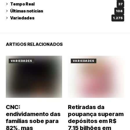
Tempo Real
37
Últimas notícias
108
Variedades
1.275
ARTIGOS RELACIONADOS
VARIEDADES
VARIEDADES
CNC:
Retiradas da
endividamento das
poupança superam
famílias sobe para
depósitos em R$
82%, mas
7,15 bilhões em