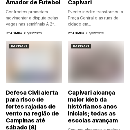
Amador de Futebol
Capivari
Confrontos prometem
Evento inédito transformou a
movimentar a disputa pelas
Praça Central e as ruas da
vagas nas semifinais A 2ª
cidade em...
Divisão...
BY
ADMIN
07/08/2026
BY
ADMIN
07/08/2026
CAPIVARI
CAPIVARI
Defesa Civil alerta
Capivari alcança
para risco de
maior Ideb da
fortes rajadas de
história nos anos
vento na região de
iniciais; todas as
Campinas até
escolas avançam
sábado (8)
Capivari alcançou o melhor