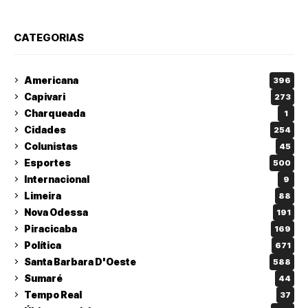
CATEGORIAS
Americana
396
Capivari
273
Charqueada
1
Cidades
254
Colunistas
45
Esportes
500
Internacional
9
Limeira
88
Nova Odessa
191
Piracicaba
169
Política
671
Santa Barbara D'Oeste
588
Sumaré
44
Tempo Real
37