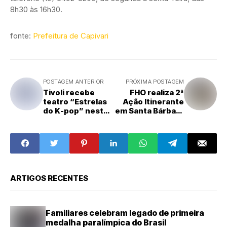
8h30 às 16h30.
fonte:
Prefeitura de Capivari
POSTAGEM ANTERIOR
PRÓXIMA POSTAGEM
Tivoli recebe
FHO realiza 2ª
teatro “Estrelas
Ação Itinerante
do K-pop” neste
em Santa Bárbara
sábado
d'Oeste e
registra mais de
800
atendimentos à
comunidade
ARTIGOS RECENTES
Familiares celebram legado de primeira
medalha paralímpica do Brasil