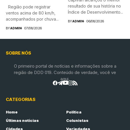
resultado de sua história no
Região pode registrar
Índice de Desenvolvimento...
ventos acima de 80 km/h,
acompanhados por chuva...
BY
ADMIN
06/08/2026
BY
ADMIN
07/08/2026
SOBRE NÓS
O primeiro portal de notícias e informações sobre a
região de DDD 019. Conteúdo de verdade, você ve
aqui.
CATEGORIAS
Home
Política
Últimas notícias
Colunistas
Cidades
Variedades