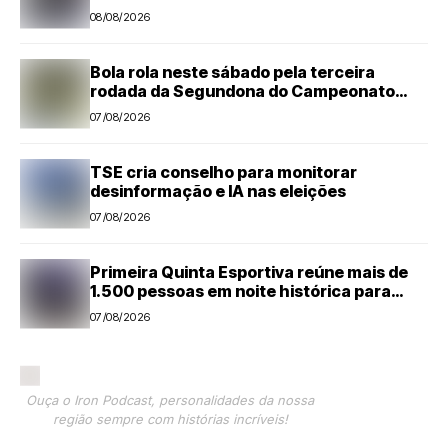
08/08/2026
Bola rola neste sábado pela terceira
rodada da Segundona do Campeonato
Amador de Futebol
07/08/2026
TSE cria conselho para monitorar
desinformação e IA nas eleições
07/08/2026
Primeira Quinta Esportiva reúne mais de
1.500 pessoas em noite histórica para
Capivari
07/08/2026
Ouça o Iron Podcast, personalidades da nossa
região sempre com histórias incríveis!