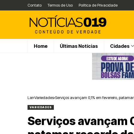
Contato
Termos de Uso
Política de Privacidade
Home
Últimas Notícias
Cidades
Lar
Variedades
Serviços avançam 0,1% em fevereiro, patamar r
VARIEDADES
Serviços avançam 0