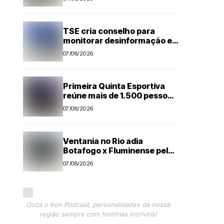
Amador de Futebol
TSE cria conselho para
monitorar desinformação e
IA nas eleições
07/08/2026
Primeira Quinta Esportiva
reúne mais de 1.500 pessoas
em noite histórica para
07/08/2026
Capivari
Ventania no Rio adia
Botafogo x Fluminense pelo
Brasileirão Feminino
07/08/2026
Ouça o Iron Podcast, personalidades da nossa
região sempre com histórias incríveis!