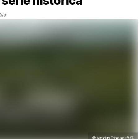
série histórica
ÕES
© Vinicius Trindade/MT