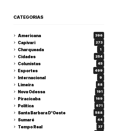
CATEGORIAS
Americana
396
Capivari
273
Charqueada
1
Cidades
254
Colunistas
45
Esportes
499
Internacional
9
Limeira
88
Nova Odessa
191
Piracicaba
169
Política
671
Santa Barbara D'Oeste
588
Sumaré
44
Tempo Real
37