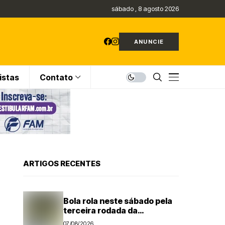
sábado , 8 agosto 2026
ANUNCIE
istas
Contato
ARTIGOS RECENTES
Bola rola neste sábado pela
terceira rodada da
Segundona do Campeonato
07/08/2026