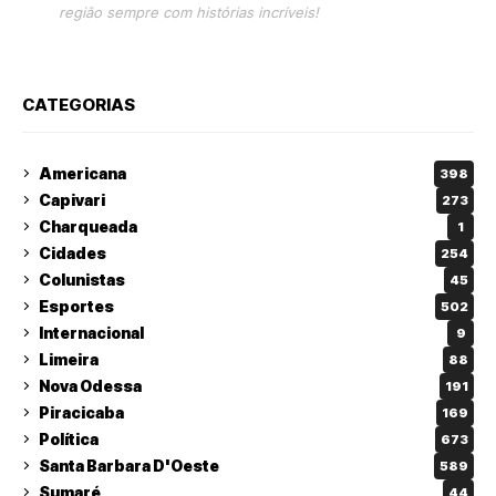
região sempre com histórias incríveis!
CATEGORIAS
Americana
398
Capivari
273
Charqueada
1
Cidades
254
Colunistas
45
Esportes
502
Internacional
9
Limeira
88
Nova Odessa
191
Piracicaba
169
Política
673
Santa Barbara D'Oeste
589
Sumaré
44