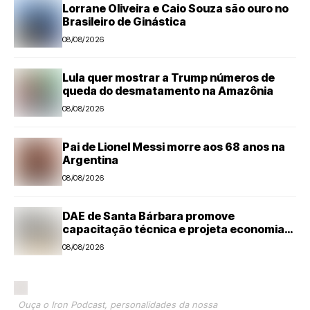
Lorrane Oliveira e Caio Souza são ouro no
Brasileiro de Ginástica
08/08/2026
Lula quer mostrar a Trump números de
queda do desmatamento na Amazônia
08/08/2026
Pai de Lionel Messi morre aos 68 anos na
Argentina
08/08/2026
DAE de Santa Bárbara promove
capacitação técnica e projeta economia
anual de mais de R$ 300 mil com eficiência
08/08/2026
energética
Ouça o Iron Podcast, personalidades da nossa