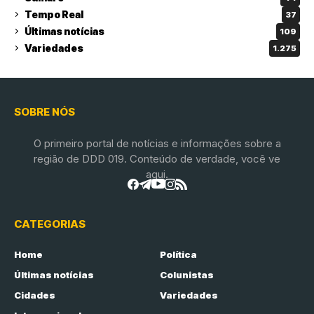
Tempo Real
37
Últimas notícias
109
Variedades
1.275
SOBRE NÓS
O primeiro portal de notícias e informações sobre a
região de DDD 019. Conteúdo de verdade, você ve
aqui.
CATEGORIAS
Home
Política
Últimas notícias
Colunistas
Cidades
Variedades