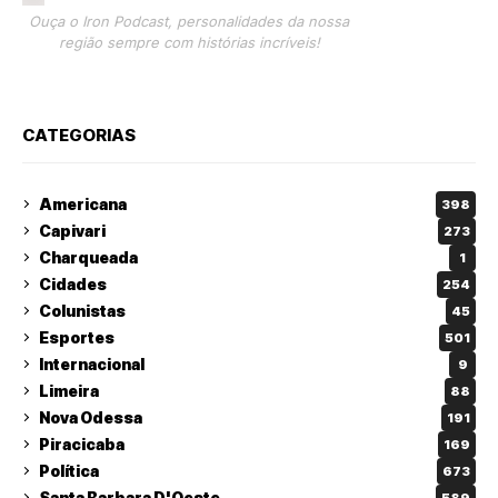
Ouça o Iron Podcast, personalidades da nossa
região sempre com histórias incríveis!
CATEGORIAS
Americana
398
Capivari
273
Charqueada
1
Cidades
254
Colunistas
45
Esportes
501
Internacional
9
Limeira
88
Nova Odessa
191
Piracicaba
169
Política
673
Santa Barbara D'Oeste
589