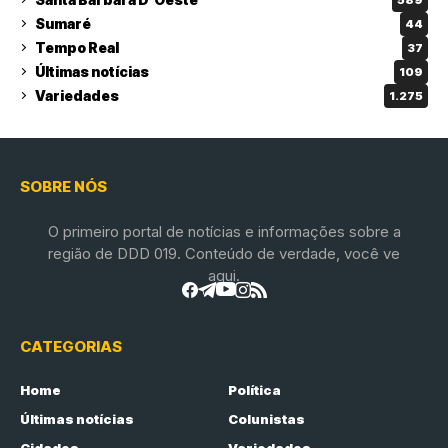
Sumaré
44
Tempo Real
37
Últimas notícias
109
Variedades
1.275
SOBRE NÓS
O primeiro portal de notícias e informações sobre a
região de DDD 019. Conteúdo de verdade, você ve
aqui.
CATEGORIAS
Home
Política
Últimas notícias
Colunistas
Cidades
Variedades