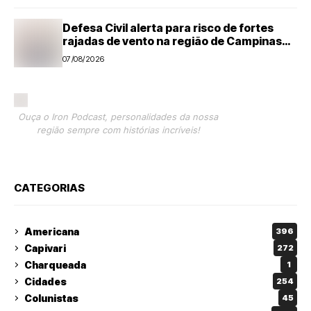
Defesa Civil alerta para risco de fortes
rajadas de vento na região de Campinas
até sábado (8)
07/08/2026
Ouça o Iron Podcast, personalidades da nossa
região sempre com histórias incríveis!
CATEGORIAS
Americana
396
Capivari
272
Charqueada
1
Cidades
254
Colunistas
45