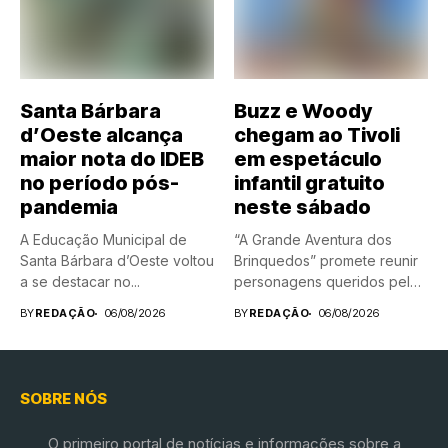
Santa Bárbara
Buzz e Woody
d’Oeste alcança
chegam ao Tivoli
maior nota do IDEB
em espetáculo
no período pós-
infantil gratuito
pandemia
neste sábado
A Educação Municipal de
“A Grande Aventura dos
Santa Bárbara d’Oeste voltou
Brinquedos” promete reunir
a se destacar no...
personagens queridos pelas
crianças em...
BY
REDAÇÃO
06/08/2026
BY
REDAÇÃO
06/08/2026
SOBRE NÓS
O primeiro portal de notícias e informações sobre a