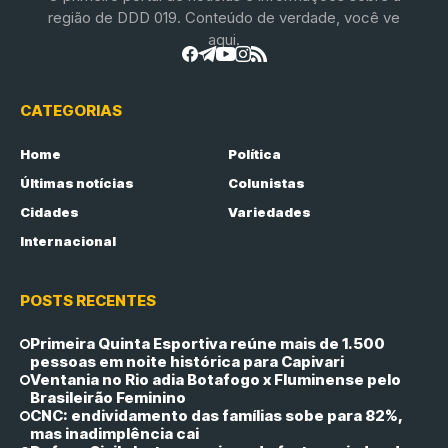
região de DDD 019. Conteúdo de verdade, você ve
aqui.
CATEGORIAS
Home
Política
Últimas notícias
Colunistas
Cidades
Variedades
Internacional
POSTS RECENTES
Primeira Quinta Esportiva reúne mais de 1.500
pessoas em noite histórica para Capivari
Ventania no Rio adia Botafogo x Fluminense pelo
Brasileirão Feminino
CNC: endividamento das famílias sobe para 82%,
mas inadimplência cai