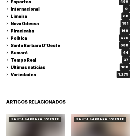
Esportes
499
Internacional
9
Limeira
88
Nova Odessa
191
Piracicaba
169
Política
670
Santa Barbara D'Oeste
588
Sumaré
44
Tempo Real
37
Últimas notícias
108
Variedades
1.275
ARTIGOS RELACIONADOS
SANTA BARBARA D'OESTE
SANTA BARBARA D'OESTE