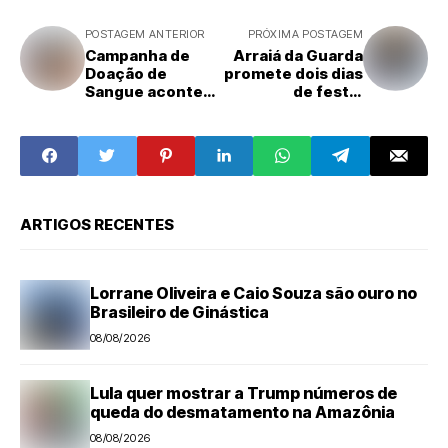
POSTAGEM ANTERIOR
PRÓXIMA POSTAGEM
Campanha de
Arraiá da Guarda
Doação de
promete dois dias
Sangue acontece
de festa,
nesta terça-feira
solidariedade e
em Santa Bárbara
integração em
Santa Bárbara
d'Oeste
ARTIGOS RECENTES
Lorrane Oliveira e Caio Souza são ouro no
Brasileiro de Ginástica
08/08/2026
Lula quer mostrar a Trump números de
queda do desmatamento na Amazônia
08/08/2026