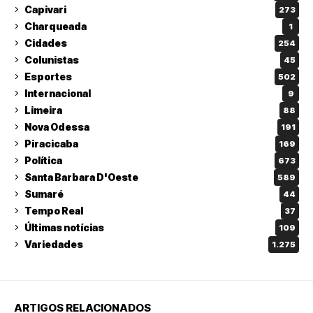
Capivari
273
Charqueada
1
Cidades
254
Colunistas
45
Esportes
502
Internacional
9
Limeira
88
Nova Odessa
191
Piracicaba
169
Política
673
Santa Barbara D'Oeste
589
Sumaré
44
Tempo Real
37
Últimas notícias
109
Variedades
1.275
ARTIGOS RELACIONADOS