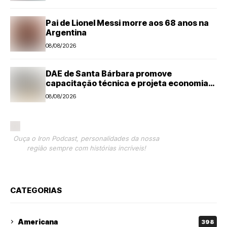
Pai de Lionel Messi morre aos 68 anos na
Argentina
08/08/2026
DAE de Santa Bárbara promove
capacitação técnica e projeta economia
anual de mais de R$ 300 mil com eficiência
08/08/2026
energética
Ouça o Iron Podcast, personalidades da nossa
região sempre com histórias incríveis!
CATEGORIAS
Americana
398