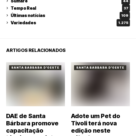
Sumaré
44
Tempo Real
37
Últimas notícias
109
Variedades
1.275
ARTIGOS RELACIONADOS
SANTA BARBARA D'OESTE
SANTA BARBARA D'OESTE
DAE de Santa
Adote um Pet do
Bárbara promove
Tivoli terá nova
capacitação
edição neste