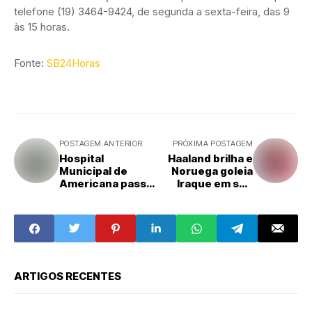
telefone (19) 3464-9424, de segunda a sexta-feira, das 9
às 15 horas.
Fonte:
SB24Horas
POSTAGEM ANTERIOR
PRÓXIMA POSTAGEM
Hospital
Haaland brilha e
Municipal de
Noruega goleia
Americana passa
Iraque em seu
a utilizar novo
retorno à Copa do
número de
Mundo
telefone
ARTIGOS RECENTES