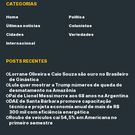
CATEGORIAS
Home
Política
Últimas notícias
Colunistas
Cidades
Variedades
Internacional
POSTS RECENTES
Lorrane Oliveira e Caio Souza são ouro no Brasileiro
de Ginástica
Lula quer mostrar a Trump números de queda do
desmatamento na Amazônia
Pai de Lionel Messi morre aos 68 anos na Argentina
DAE de Santa Bárbara promove capacitação
técnica e projeta economia anual de mais de R$
300 mil com eficiência energética
Roubo de veículos cai 54,5% em Americana no
primeiro semestre