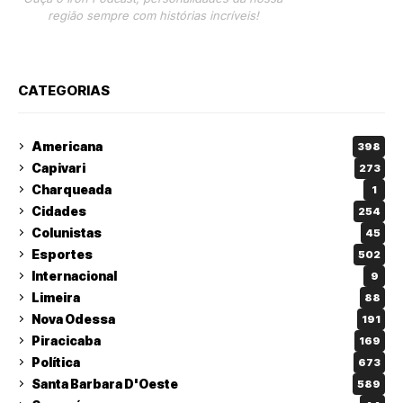
região sempre com histórias incríveis!
CATEGORIAS
Americana
398
Capivari
273
Charqueada
1
Cidades
254
Colunistas
45
Esportes
502
Internacional
9
Limeira
88
Nova Odessa
191
Piracicaba
169
Política
673
Santa Barbara D'Oeste
589