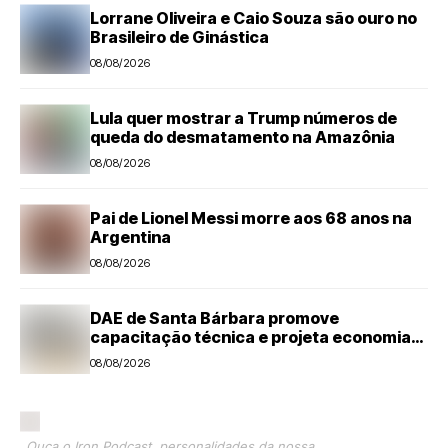
Lorrane Oliveira e Caio Souza são ouro no
Brasileiro de Ginástica
08/08/2026
Lula quer mostrar a Trump números de
queda do desmatamento na Amazônia
08/08/2026
Pai de Lionel Messi morre aos 68 anos na
Argentina
08/08/2026
DAE de Santa Bárbara promove
capacitação técnica e projeta economia
anual de mais de R$ 300 mil com eficiência
08/08/2026
energética
Ouça o Iron Podcast, personalidades da nossa