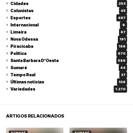
Cidades
253
Colunistas
45
Esportes
497
Internacional
9
Limeira
87
Nova Odessa
191
Piracicaba
168
Política
670
Santa Barbara D'Oeste
586
Sumaré
44
Tempo Real
37
Últimas notícias
108
Variedades
1.270
ARTIGOS RELACIONADOS
SUMARÉ
SUMARÉ