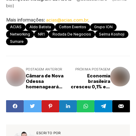
bio)
Mais informações:
acias@acias.com.br
.
ACIAS
Aldo Batista
Cotton Eventos
Grupo ION
Networking
NR1
Rodada De Negocios
Selma Koshoji
Sumare
POSTAGEM ANTERIOR
PRÓXIMA POSTAGEM
Câmara de Nova
Economia
Odessa
brasileira
homenageará
cresceu 0,1% em
pessoas de
abril, estima
destaque na área
prévia da FGV
cultural
ESCRITO POR