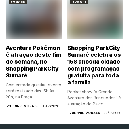
SUMARÉ
SUMARÉ
Aventura Pokémon
Shopping ParkCity
é atração deste fim
Sumaré celebra os
de semana, no
158 anosda cidade
Shopping ParkCity
com programação
Sumaré
gratuita para toda
a família
Com entrada gratuita, evento
será realizado das 15h às
Pocket show “A Grande
20h, na Praça...
Aventura dos Brinquedos” é
a atração do Palco...
BY
DENNIS MORAES
30/07/2026
BY
DENNIS MORAES
22/07/2026